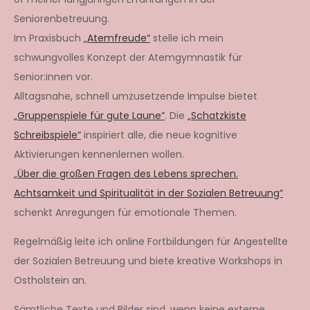
Seniorenbetreuung.
Im Praxisbuch
„Atemfreude“
stelle ich mein
schwungvolles Konzept der Atemgymnastik für
Senior:innen vor.
Alltagsnahe, schnell umzusetzende Impulse bietet
„Gruppenspiele für gute Laune“
. Die
„Schatzkiste
Schreibspiele“
inspiriert alle, die neue kognitive
Aktivierungen kennenlernen wollen.
„Über die großen Fragen des Lebens sprechen.
Achtsamkeit und Spiritualität in der Sozialen Betreuung“
schenkt Anregungen für emotionale Themen.
Regelmäßig leite ich online Fortbildungen für Angestellte
der Sozialen Betreuung und biete kreative Workshops in
Ostholstein an.
Sämtliche Texte und Bilder sind, wenn keine externe