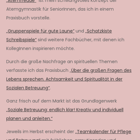
„Atemfreude“
ist mein schwungvolles Konzept der
Atemgymnastik für SeniorInnen, das ich in einem
Praxisbuch vorstelle.
„Gruppenspiele für gute Laune“
und
„Schatzkiste
Schreibspiele“
sind weitere Fachbücher, mit denen ich
KollegInnen inspirieren möchte.
Durch die große Nachfrage an spirituellen Themen
verfasste ich das Praxisbuch „
Über die großen Fragen des
Lebens sprechen. Achtsamkeit und Spiritualität in der
Sozialen Betreuung“
.
Ganz frisch auf dem Markt ist das Grundlagenwerk
„Soziale Betreuung: endlich klar! Kreativ und individuell
planen und anleiten.“
Jeweils im Herbst erscheint der
„Teamkalender für Pflege