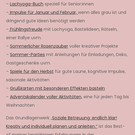
–
Lachyoga-Buch
speziell für Senior:innen
–
Impulse für Januar und Februar,
wenn alles grau ist und
dringend gute Ideen benötigt werden
–
Frühlingsfreude
mit Lachyoga, Bastelideen, Rätseln,
einer Rallye uvm.
–
Sommerlicher Rosenzauber
voller kreativer Projekte
–
Sommer-Parties
mit Anleitungen für Einladungen, Deko,
Gastgeschenke uvm.
–
Spiele für den Herbst
für gute Laune, kognitive Impulse,
saisonale Aktivitäten
–
Grußkarten mit besonderen Effekten basteln
–
Adventskalender voller Aktivitäten,
eine für jeden Tag bis
Weihnachten
Das Grundlagenwerk „
Soziale Betreuung: endlich klar!
Kreativ und individuell planen und anleiten.“
ist das Best-
of meiner langjährigen Erfahrungen in der