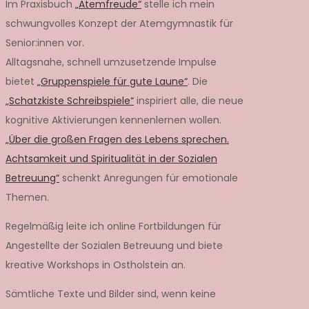
Im Praxisbuch
„Atemfreude“
stelle ich mein
schwungvolles Konzept der Atemgymnastik für
Senior:innen vor.
Alltagsnahe, schnell umzusetzende Impulse
bietet
„Gruppenspiele für gute Laune“
. Die
„Schatzkiste Schreibspiele“
inspiriert alle, die neue
kognitive Aktivierungen kennenlernen wollen.
„Über die großen Fragen des Lebens sprechen.
Achtsamkeit und Spiritualität in der Sozialen
Betreuung“
schenkt Anregungen für emotionale
Themen.
Regelmäßig leite ich online Fortbildungen für
Angestellte der Sozialen Betreuung und biete
kreative Workshops in Ostholstein an.
Sämtliche Texte und Bilder sind, wenn keine