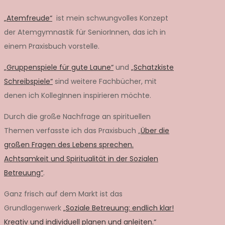
„Atemfreude“
ist mein schwungvolles Konzept
der Atemgymnastik für SeniorInnen, das ich in
einem Praxisbuch vorstelle.
„Gruppenspiele für gute Laune“
und
„Schatzkiste
Schreibspiele“
sind weitere Fachbücher, mit
denen ich KollegInnen inspirieren möchte.
Durch die große Nachfrage an spirituellen
Themen verfasste ich das Praxisbuch „
Über die
großen Fragen des Lebens sprechen.
Achtsamkeit und Spiritualität in der Sozialen
Betreuung“
.
Ganz frisch auf dem Markt ist das
Grundlagenwerk
„Soziale Betreuung: endlich klar!
Kreativ und individuell planen und anleiten.“