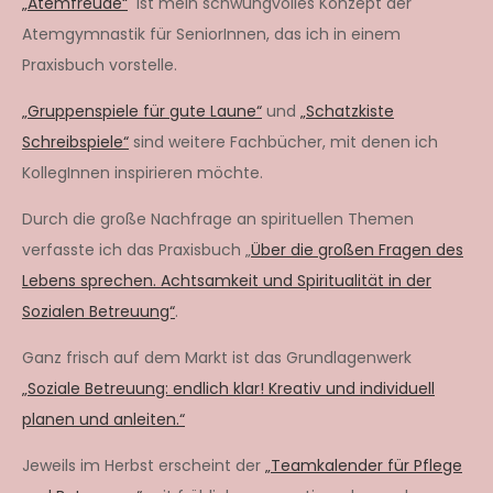
„Atemfreude“
ist mein schwungvolles Konzept der
Atemgymnastik für SeniorInnen, das ich in einem
Praxisbuch vorstelle.
„Gruppenspiele für gute Laune“
und
„Schatzkiste
Schreibspiele“
sind weitere Fachbücher, mit denen ich
KollegInnen inspirieren möchte.
Durch die große Nachfrage an spirituellen Themen
verfasste ich das Praxisbuch „
Über die großen Fragen des
Lebens sprechen. Achtsamkeit und Spiritualität in der
Sozialen Betreuung“
.
Ganz frisch auf dem Markt ist das Grundlagenwerk
„Soziale Betreuung: endlich klar! Kreativ und individuell
planen und anleiten.“
Jeweils im Herbst erscheint der
„Teamkalender für Pflege