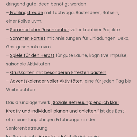
dringend gute Ideen benötigt werden
–
Frühlingsfreude
mit Lachyoga, Bastelideen, Rätseln,
einer Rallye uvm.
–
Sommerlicher Rosenzauber
voller kreativer Projekte
–
Sommer-Parties
mit Anleitungen für Einladungen, Deko,
Gastgeschenke uvm.
–
Spiele für den Herbst
für gute Laune, kognitive Impulse,
saisonale Aktivitäten
–
Grußkarten mit besonderen Effekten basteln
–
Adventskalender voller Aktivitäten,
eine für jeden Tag bis
Weihnachten
Das Grundlagenwerk „
Soziale Betreuung: endlich klar!
Kreativ und individuell planen und anleiten.“
ist das Best-
of meiner langjährigen Erfahrungen in der
Seniorenbetreuung.
Im Praxisbuch
„Atemfreude“
stelle ich mein