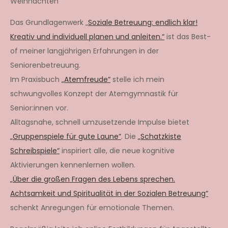
Weihnachten
Das Grundlagenwerk „
Soziale Betreuung: endlich klar!
Kreativ und individuell planen und anleiten.“
ist das Best-
of meiner langjährigen Erfahrungen in der
Seniorenbetreuung.
Im Praxisbuch
„Atemfreude“
stelle ich mein
schwungvolles Konzept der Atemgymnastik für
Senior:innen vor.
Alltagsnahe, schnell umzusetzende Impulse bietet
„Gruppenspiele für gute Laune“
. Die
„Schatzkiste
Schreibspiele“
inspiriert alle, die neue kognitive
Aktivierungen kennenlernen wollen.
„Über die großen Fragen des Lebens sprechen.
Achtsamkeit und Spiritualität in der Sozialen Betreuung“
schenkt Anregungen für emotionale Themen.