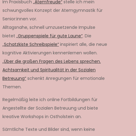
Im Praxisbuch
„Atemfreude“
stelle ich mein
schwungvolles Konzept der Atemgymnastik für
Senior:innen vor.
Alltagsnahe, schnell umzusetzende Impulse
bietet
„Gruppenspiele für gute Laune“
. Die
„Schatzkiste Schreibspiele“
inspiriert alle, die neue
kognitive Aktivierungen kennenlernen wollen.
„Über die großen Fragen des Lebens sprechen.
Achtsamkeit und Spiritualität in der Sozialen
Betreuung“
schenkt Anregungen für emotionale
Themen.
Regelmäßig leite ich online Fortbildungen für
Angestellte der Sozialen Betreuung und biete
kreative Workshops in Ostholstein an.
Sämtliche Texte und Bilder sind, wenn keine