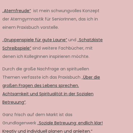
„Atemfreude“
ist mein schwungvolles Konzept
der Atemgymnastik für SeniorInnen, das ich in
einem Praxisbuch vorstelle.
„Gruppenspiele für gute Laune“
und
„Schatzkiste
Schreibspiele“
sind weitere Fachbücher, mit
denen ich KollegInnen inspirieren möchte.
Durch die große Nachfrage an spirituellen
Themen verfasste ich das Praxisbuch „
Über die
großen Fragen des Lebens sprechen.
Achtsamkeit und Spiritualität in der Sozialen
Betreuung“
.
Ganz frisch auf dem Markt ist das
Grundlagenwerk
„Soziale Betreuung: endlich klar!
Kreativ und individuell planen und anleiten.“