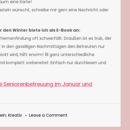
kaum eine Karte!
teln wünscht, schreibe mir gern eine Nachricht oder
 den Winter biete ich als E-Book an:
hemenfindung oft schwerfällt. Draußen ist es trüb, der
ir in den geselligen Nachmittagen den Betreuten nur
ckt wird, hilft enorm! 18 ganz unterschiedliche
d komplett vorbereitet: Einfach nur durchlesen und
ie Seniorenbetreuung im Januar und
on
ein
,
Kreativ
Leave a Comment
Grußkarte