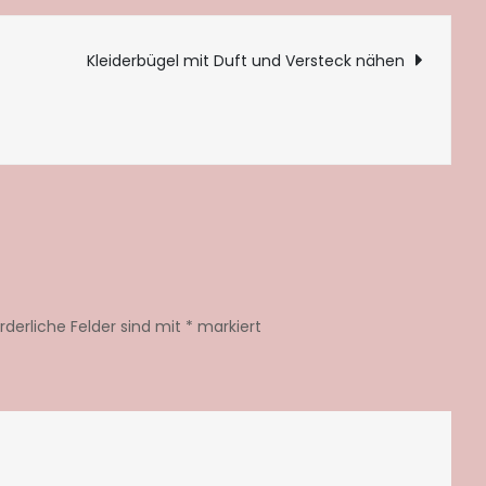
zum
Aufstellen:
tion
Kleiderbügel mit Duft und Versteck nähen
Die
ersten
Narzissen
blühen
orderliche Felder sind mit
*
markiert