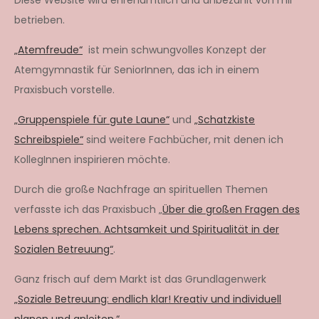
Diese Website wird ehrenamtlich und unbezahlt von mir
betrieben.
„Atemfreude“
ist mein schwungvolles Konzept der
Atemgymnastik für SeniorInnen, das ich in einem
Praxisbuch vorstelle.
„Gruppenspiele für gute Laune“
und
„Schatzkiste
Schreibspiele“
sind weitere Fachbücher, mit denen ich
KollegInnen inspirieren möchte.
Durch die große Nachfrage an spirituellen Themen
verfasste ich das Praxisbuch „
Über die großen Fragen des
Lebens sprechen. Achtsamkeit und Spiritualität in der
Sozialen Betreuung“
.
Ganz frisch auf dem Markt ist das Grundlagenwerk
„Soziale Betreuung: endlich klar! Kreativ und individuell