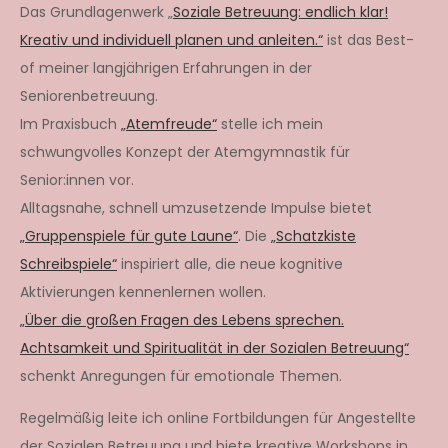
Das Grundlagenwerk „
Soziale Betreuung: endlich klar!
Kreativ und individuell planen und anleiten.“
ist das Best-
of meiner langjährigen Erfahrungen in der
Seniorenbetreuung.
Im Praxisbuch
„Atemfreude“
stelle ich mein
schwungvolles Konzept der Atemgymnastik für
Senior:innen vor.
Alltagsnahe, schnell umzusetzende Impulse bietet
„Gruppenspiele für gute Laune“
. Die
„Schatzkiste
Schreibspiele“
inspiriert alle, die neue kognitive
Aktivierungen kennenlernen wollen.
„Über die großen Fragen des Lebens sprechen.
Achtsamkeit und Spiritualität in der Sozialen Betreuung“
schenkt Anregungen für emotionale Themen.
Regelmäßig leite ich online Fortbildungen für Angestellte
der Sozialen Betreuung und biete kreative Workshops in