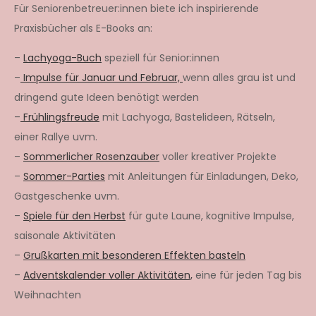
Für Seniorenbetreuer:innen biete ich inspirierende
Praxisbücher als E-Books an:
–
Lachyoga-Buch
speziell für Senior:innen
–
Impulse für Januar und Februar,
wenn alles grau ist und
dringend gute Ideen benötigt werden
–
Frühlingsfreude
mit Lachyoga, Bastelideen, Rätseln,
einer Rallye uvm.
–
Sommerlicher Rosenzauber
voller kreativer Projekte
–
Sommer-Parties
mit Anleitungen für Einladungen, Deko,
Gastgeschenke uvm.
–
Spiele für den Herbst
für gute Laune, kognitive Impulse,
saisonale Aktivitäten
–
Grußkarten mit besonderen Effekten basteln
–
Adventskalender voller Aktivitäten,
eine für jeden Tag bis
Weihnachten