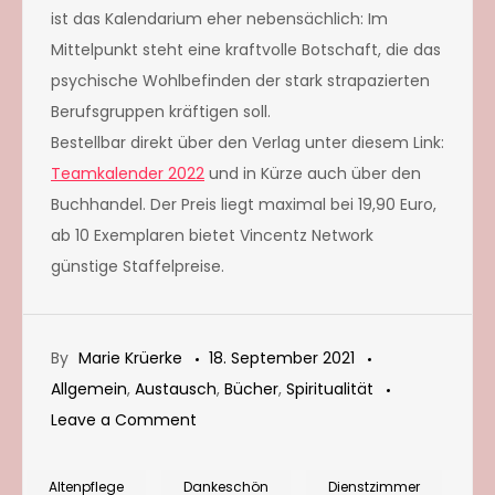
ist das Kalendarium eher nebensächlich: Im
Mittelpunkt steht eine kraftvolle Botschaft, die das
psychische Wohlbefinden der stark strapazierten
Berufsgruppen kräftigen soll.
Bestellbar direkt über den Verlag unter diesem Link:
Teamkalender 2022
und in Kürze auch über den
Buchhandel. Der Preis liegt maximal bei 19,90 Euro,
ab 10 Exemplaren bietet Vincentz Network
günstige Staffelpreise.
By
Marie Krüerke
18. September 2021
Allgemein
,
Austausch
,
Bücher
,
Spiritualität
on
Leave a Comment
Teamkalender
2022
Altenpflege
Dankeschön
Dienstzimmer