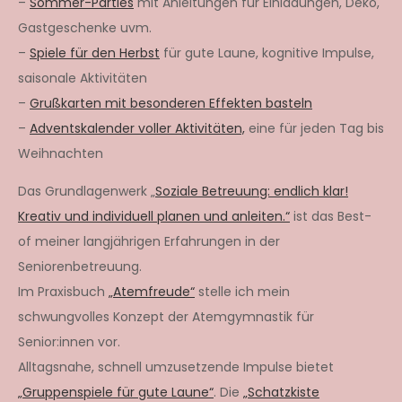
–
Sommer-Parties
mit Anleitungen für Einladungen, Deko,
Gastgeschenke uvm.
–
Spiele für den Herbst
für gute Laune, kognitive Impulse,
saisonale Aktivitäten
–
Grußkarten mit besonderen Effekten basteln
–
Adventskalender voller Aktivitäten,
eine für jeden Tag bis
Weihnachten
Das Grundlagenwerk „
Soziale Betreuung: endlich klar!
Kreativ und individuell planen und anleiten.“
ist das Best-
of meiner langjährigen Erfahrungen in der
Seniorenbetreuung.
Im Praxisbuch
„Atemfreude“
stelle ich mein
schwungvolles Konzept der Atemgymnastik für
Senior:innen vor.
Alltagsnahe, schnell umzusetzende Impulse bietet
„Gruppenspiele für gute Laune“
. Die
„Schatzkiste