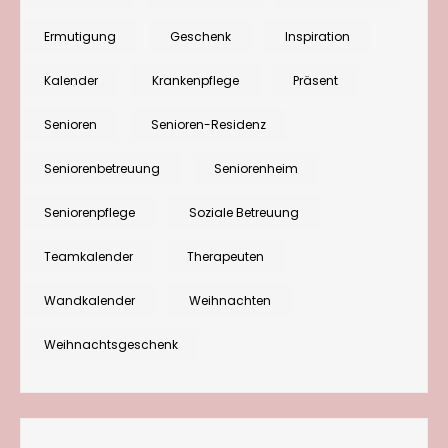
für
Ermutigung
Geschenk
Inspiration
Pflege
und
Kalender
Krankenpflege
Präsent
Betreuung:
Senioren
Senioren-Residenz
Inspirierend,
kraftvoll,
Seniorenbetreuung
Seniorenheim
bunt
Seniorenpflege
Soziale Betreuung
Teamkalender
Therapeuten
Wandkalender
Weihnachten
Weihnachtsgeschenk