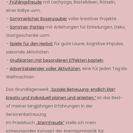
–
Frühlingsfreude
mit Lachyoga, Bastelideen, Rätseln,
einer Rallye uvm.
–
Sommerlicher Rosenzauber
voller kreativer Projekte
–
Sommer-Parties
mit Anleitungen für Einladungen, Deko,
Gastgeschenke uvm.
–
Spiele für den Herbst
für gute Laune, kognitive Impulse,
saisonale Aktivitäten
–
Grußkarten mit besonderen Effekten basteln
–
Adventskalender voller Aktivitäten,
eine für jeden Tag bis
Weihnachten
Das Grundlagenwerk „
Soziale Betreuung: endlich klar!
Kreativ und individuell planen und anleiten.“
ist das Best-
of meiner langjährigen Erfahrungen in der
Seniorenbetreuung.
Im Praxisbuch
„Atemfreude“
stelle ich mein
schwungvolles Konzept der Atemgymnastik für