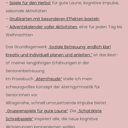
–
Spiele für den Herbst
für gute Laune, kognitive Impulse,
saisonale Aktivitäten
–
Grußkarten mit besonderen Effekten basteln
–
Adventskalender voller Aktivitäten,
eine für jeden Tag bis
Weihnachten
Das Grundlagenwerk „
Soziale Betreuung: endlich klar!
Kreativ und individuell planen und anleiten.“
ist das Best-
of meiner langjährigen Erfahrungen in der
Seniorenbetreuung.
Im Praxisbuch
„Atemfreude“
stelle ich mein
schwungvolles Konzept der Atemgymnastik für
Senior:innen vor.
Alltagsnahe, schnell umzusetzende Impulse bietet
„Gruppenspiele für gute Laune“
. Die
„Schatzkiste
Schreibspiele“
inspiriert alle, die neue kognitive
Aktivierungen kennenlernen wollen.