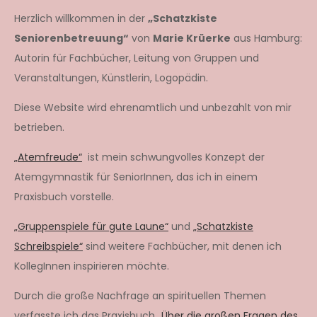
Herzlich willkommen in der
„Schatzkiste
Seniorenbetreuung“
von
Marie Krüerke
aus Hamburg:
Autorin für Fachbücher, Leitung von Gruppen und
Veranstaltungen, Künstlerin, Logopädin.
Diese Website wird ehrenamtlich und unbezahlt von mir
betrieben.
„Atemfreude“
ist mein schwungvolles Konzept der
Atemgymnastik für SeniorInnen, das ich in einem
Praxisbuch vorstelle.
„Gruppenspiele für gute Laune“
und
„Schatzkiste
Schreibspiele“
sind weitere Fachbücher, mit denen ich
KollegInnen inspirieren möchte.
Durch die große Nachfrage an spirituellen Themen
verfasste ich das Praxisbuch „
Über die großen Fragen des