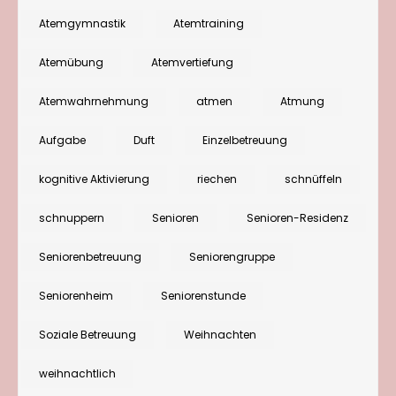
erschnup
Atemgymnastik
Atemtraining
und
den
Atemübung
Atemvertiefung
Atem
Atemwahrnehmung
atmen
Atmung
vertiefen
Aufgabe
Duft
Einzelbetreuung
kognitive Aktivierung
riechen
schnüffeln
schnuppern
Senioren
Senioren-Residenz
Seniorenbetreuung
Seniorengruppe
Seniorenheim
Seniorenstunde
Soziale Betreuung
Weihnachten
weihnachtlich