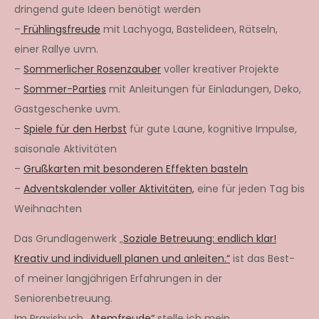
dringend gute Ideen benötigt werden
–
Frühlingsfreude
mit Lachyoga, Bastelideen, Rätseln,
einer Rallye uvm.
–
Sommerlicher Rosenzauber
voller kreativer Projekte
–
Sommer-Parties
mit Anleitungen für Einladungen, Deko,
Gastgeschenke uvm.
–
Spiele für den Herbst
für gute Laune, kognitive Impulse,
saisonale Aktivitäten
–
Grußkarten mit besonderen Effekten basteln
–
Adventskalender voller Aktivitäten,
eine für jeden Tag bis
Weihnachten
Das Grundlagenwerk „
Soziale Betreuung: endlich klar!
Kreativ und individuell planen und anleiten.“
ist das Best-
of meiner langjährigen Erfahrungen in der
Seniorenbetreuung.
Im Praxisbuch
„Atemfreude“
stelle ich mein