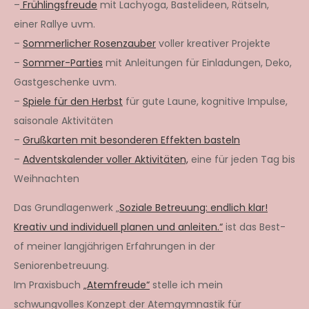
–
Frühlingsfreude
mit Lachyoga, Bastelideen, Rätseln,
einer Rallye uvm.
–
Sommerlicher Rosenzauber
voller kreativer Projekte
–
Sommer-Parties
mit Anleitungen für Einladungen, Deko,
Gastgeschenke uvm.
–
Spiele für den Herbst
für gute Laune, kognitive Impulse,
saisonale Aktivitäten
–
Grußkarten mit besonderen Effekten basteln
–
Adventskalender voller Aktivitäten,
eine für jeden Tag bis
Weihnachten
Das Grundlagenwerk „
Soziale Betreuung: endlich klar!
Kreativ und individuell planen und anleiten.“
ist das Best-
of meiner langjährigen Erfahrungen in der
Seniorenbetreuung.
Im Praxisbuch
„Atemfreude“
stelle ich mein
schwungvolles Konzept der Atemgymnastik für