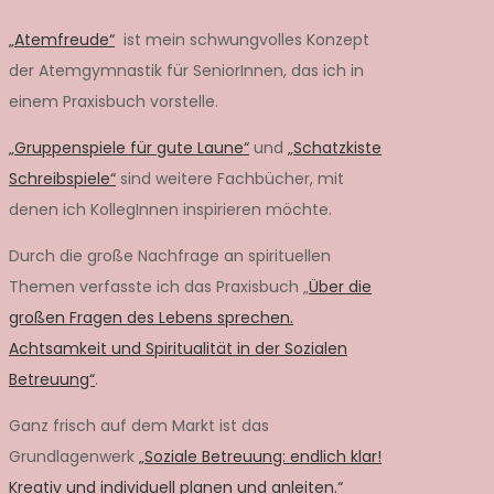
„Atemfreude“
ist mein schwungvolles Konzept
der Atemgymnastik für SeniorInnen, das ich in
einem Praxisbuch vorstelle.
„Gruppenspiele für gute Laune“
und
„Schatzkiste
Schreibspiele“
sind weitere Fachbücher, mit
denen ich KollegInnen inspirieren möchte.
Durch die große Nachfrage an spirituellen
Themen verfasste ich das Praxisbuch „
Über die
großen Fragen des Lebens sprechen.
Achtsamkeit und Spiritualität in der Sozialen
Betreuung“
.
Ganz frisch auf dem Markt ist das
Grundlagenwerk
„Soziale Betreuung: endlich klar!
Kreativ und individuell planen und anleiten.“