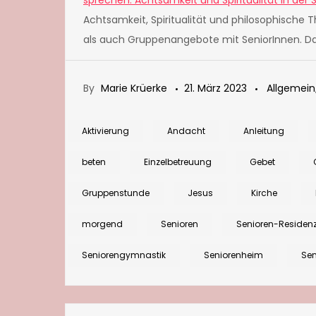
sprechen. Achtsamkeit und Spiritualität in der 
Achtsamkeit, Spiritualität und philosophische
als auch Gruppenangebote mit SeniorInnen. Da
By
Marie Krüerke
21. März 2023
Allgemein
Aktivierung
Andacht
Anleitung
beten
Einzelbetreuung
Gebet
Gruppenstunde
Jesus
Kirche
morgend
Senioren
Senioren-Residen
Seniorengymnastik
Seniorenheim
Sen