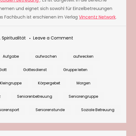
Sozialen Betreuung“
. Es ist aufgeteilt in die Bereiche
 Themen und eignet sich sowohl für Einzelbetreuungen
s Fachbuch ist erschienen im Verlag
Vincentz Network
.
on
,
Spiritualität
Leave a Comment
Morgenritual
mit
Aufgabe
aufwachen
aufwecken
Gebet
Gott
Gottesdienst
Gruppe leiten
und
Bewegung
Kleingruppe
Körpergebet
Morgen
z
Seniorenbetreuung
Seniorengruppe
iorensport
Seniorenstunde
Soziale Betreuung