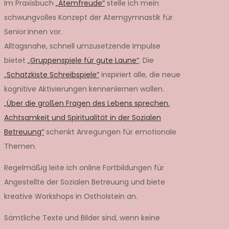
Im Praxisbuch
„Atemfreude“
stelle ich mein
schwungvolles Konzept der Atemgymnastik für
Senior:innen vor.
Alltagsnahe, schnell umzusetzende Impulse
bietet
„Gruppenspiele für gute Laune“
. Die
„Schatzkiste Schreibspiele“
inspiriert alle, die neue
kognitive Aktivierungen kennenlernen wollen.
„Über die großen Fragen des Lebens sprechen.
Achtsamkeit und Spiritualität in der Sozialen
Betreuung“
schenkt Anregungen für emotionale
Themen.
Regelmäßig leite ich online Fortbildungen für
Angestellte der Sozialen Betreuung und biete
kreative Workshops in Ostholstein an.
Sämtliche Texte und Bilder sind, wenn keine