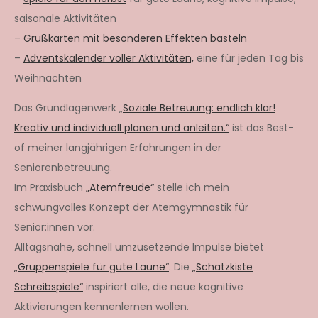
saisonale Aktivitäten
–
Grußkarten mit besonderen Effekten basteln
–
Adventskalender voller Aktivitäten,
eine für jeden Tag bis
Weihnachten
Das Grundlagenwerk „
Soziale Betreuung: endlich klar!
Kreativ und individuell planen und anleiten.“
ist das Best-
of meiner langjährigen Erfahrungen in der
Seniorenbetreuung.
Im Praxisbuch
„Atemfreude“
stelle ich mein
schwungvolles Konzept der Atemgymnastik für
Senior:innen vor.
Alltagsnahe, schnell umzusetzende Impulse bietet
„Gruppenspiele für gute Laune“
. Die
„Schatzkiste
Schreibspiele“
inspiriert alle, die neue kognitive
Aktivierungen kennenlernen wollen.