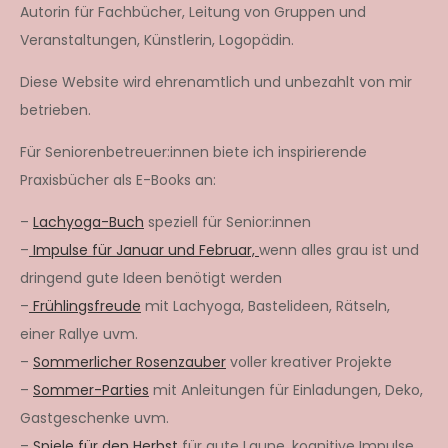
Autorin für Fachbücher, Leitung von Gruppen und
Veranstaltungen, Künstlerin, Logopädin.
Diese Website wird ehrenamtlich und unbezahlt von mir
betrieben.
Für Seniorenbetreuer:innen biete ich inspirierende
Praxisbücher als E-Books an:
–
Lachyoga-Buch
speziell für Senior:innen
–
Impulse für Januar und Februar,
wenn alles grau ist und
dringend gute Ideen benötigt werden
–
Frühlingsfreude
mit Lachyoga, Bastelideen, Rätseln,
einer Rallye uvm.
–
Sommerlicher Rosenzauber
voller kreativer Projekte
–
Sommer-Parties
mit Anleitungen für Einladungen, Deko,
Gastgeschenke uvm.
–
Spiele für den Herbst
für gute Laune, kognitive Impulse,