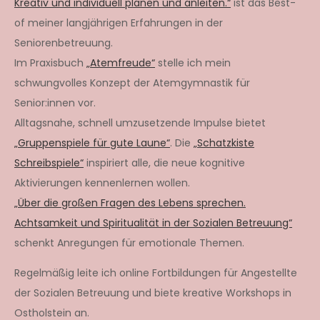
Kreativ und individuell planen und anleiten.“
ist das Best-
of meiner langjährigen Erfahrungen in der
Seniorenbetreuung.
Im Praxisbuch
„Atemfreude“
stelle ich mein
schwungvolles Konzept der Atemgymnastik für
Senior:innen vor.
Alltagsnahe, schnell umzusetzende Impulse bietet
„Gruppenspiele für gute Laune“
. Die
„Schatzkiste
Schreibspiele“
inspiriert alle, die neue kognitive
Aktivierungen kennenlernen wollen.
„Über die großen Fragen des Lebens sprechen.
Achtsamkeit und Spiritualität in der Sozialen Betreuung“
schenkt Anregungen für emotionale Themen.
Regelmäßig leite ich online Fortbildungen für Angestellte
der Sozialen Betreuung und biete kreative Workshops in
Ostholstein an.