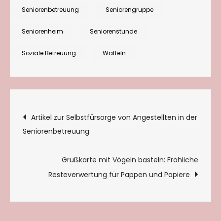
Fröhlichkeit
Seniorenbetreuung
Seniorengruppe
im
Seniorenheim
Seniorenstunde
Alltagsgrau
Soziale Betreuung
Waffeln
Beitragsnavigation
Artikel zur Selbstfürsorge von Angestellten in der
Seniorenbetreuung
Grußkarte mit Vögeln basteln: Fröhliche
Resteverwertung für Pappen und Papiere