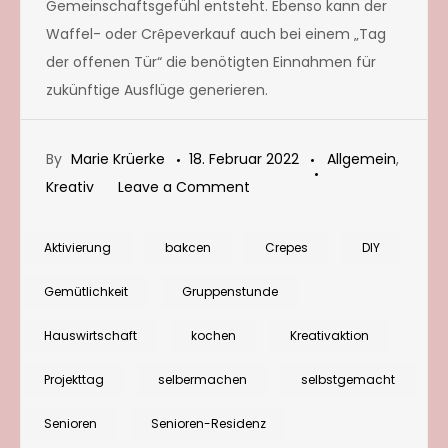
Gemeinschaftsgefühl entsteht. Ebenso kann der
Waffel- oder Cr
peverkauf auch bei einem „Tag
ê
der offenen Tür“ die benötigten Einnahmen für
zukünftige Ausflüge generieren.
By
Marie Krüerke
18. Februar 2022
Allgemein
,
on
Kreativ
Leave a Comment
Heute
feiern
Aktivierung
bakcen
Crepes
DIY
wir!
Gemütlichkeit
Gruppenstunde
Crepes-
Tag
Hauswirtschaft
kochen
Kreativaktion
oder
Projekttag
selbermachen
selbstgemacht
Waffel-
Tag
Senioren
Senioren-Residenz
für