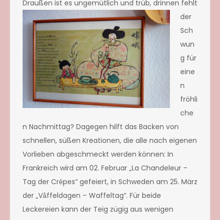
Drauß
en ist es ungemütlich und trüb, drinnen fehlt
der
Sch
wun
g für
eine
n
fröhli
che
n Nachmittag? Dagegen hilft das Backen von
schnellen, süßen Kreationen, die alle nach eigenen
Vorlieben abgeschmeckt werden können: In
Frankreich wird am 02. Februar „La Chandeleur –
Tag der Cr
pes“ gefeiert, in Schweden am 25. März
ê
der „V
ffeldagen – Waffeltag“. Für beide
å
Leckereien kann der Teig zügig aus wenigen