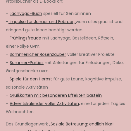
Praxisbücher als E-Books an:
–
Lachyoga-Buch
speziell für Senior:innen
–
Impulse für Januar und Februar,
wenn alles grau ist und
dringend gute Ideen benötigt werden
–
Frühlingsfreude
mit Lachyoga, Bastelideen, Rätseln,
einer Rallye uvm.
–
Sommerlicher Rosenzauber
voller kreativer Projekte
–
Sommer-Parties
mit Anleitungen für Einladungen, Deko,
Gastgeschenke uvm.
–
Spiele für den Herbst
für gute Laune, kognitive Impulse,
saisonale Aktivitäten
–
Grußkarten mit besonderen Effekten basteln
–
Adventskalender voller Aktivitäten,
eine für jeden Tag bis
Weihnachten
Das Grundlagenwerk „
Soziale Betreuung: endlich klar!