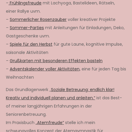
–
Frühlingsfreude
mit Lachyoga, Bastelideen, Rätseln,
einer Rallye uvm.
–
Sommerlicher Rosenzauber
voller kreativer Projekte
–
Sommer-Parties
mit Anleitungen für Einladungen, Deko,
Gastgeschenke uvm.
–
Spiele für den Herbst
für gute Laune, kognitive Impulse,
saisonale Aktivitäten
–
Grußkarten mit besonderen Effekten basteln
–
Adventskalender voller Aktivitäten,
eine für jeden Tag bis
Weihnachten
Das Grundlagenwerk „
Soziale Betreuung: endlich klar!
Kreativ und individuell planen und anleiten.“
ist das Best-
of meiner langjährigen Erfahrungen in der
Seniorenbetreuung.
Im Praxisbuch
„Atemfreude“
stelle ich mein
schwungvolles Konzept der Atemgymnastik für