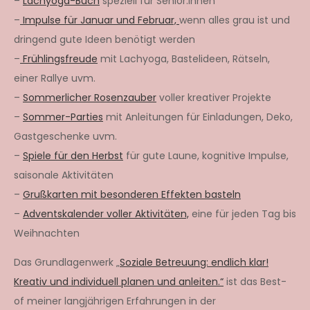
–
Lachyoga-Buch
speziell für Senior:innen
–
Impulse für Januar und Februar,
wenn alles grau ist und
dringend gute Ideen benötigt werden
–
Frühlingsfreude
mit Lachyoga, Bastelideen, Rätseln,
einer Rallye uvm.
–
Sommerlicher Rosenzauber
voller kreativer Projekte
–
Sommer-Parties
mit Anleitungen für Einladungen, Deko,
Gastgeschenke uvm.
–
Spiele für den Herbst
für gute Laune, kognitive Impulse,
saisonale Aktivitäten
–
Grußkarten mit besonderen Effekten basteln
–
Adventskalender voller Aktivitäten,
eine für jeden Tag bis
Weihnachten
Das Grundlagenwerk „
Soziale Betreuung: endlich klar!
Kreativ und individuell planen und anleiten.“
ist das Best-
of meiner langjährigen Erfahrungen in der