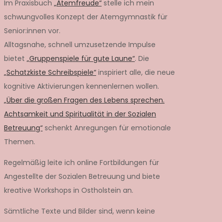
Im Praxisbuch
„Atemfreude“
stelle ich mein
schwungvolles Konzept der Atemgymnastik für
Senior:innen vor.
Alltagsnahe, schnell umzusetzende Impulse
bietet
„Gruppenspiele für gute Laune“
. Die
„Schatzkiste Schreibspiele“
inspiriert alle, die neue
kognitive Aktivierungen kennenlernen wollen.
„Über die großen Fragen des Lebens sprechen.
Achtsamkeit und Spiritualität in der Sozialen
Betreuung“
schenkt Anregungen für emotionale
Themen.
Regelmäßig leite ich online Fortbildungen für
Angestellte der Sozialen Betreuung und biete
kreative Workshops in Ostholstein an.
Sämtliche Texte und Bilder sind, wenn keine