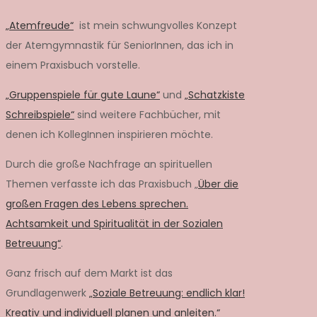
„Atemfreude“
ist mein schwungvolles Konzept
der Atemgymnastik für SeniorInnen, das ich in
einem Praxisbuch vorstelle.
„Gruppenspiele für gute Laune“
und
„Schatzkiste
Schreibspiele“
sind weitere Fachbücher, mit
denen ich KollegInnen inspirieren möchte.
Durch die große Nachfrage an spirituellen
Themen verfasste ich das Praxisbuch „
Über die
großen Fragen des Lebens sprechen.
Achtsamkeit und Spiritualität in der Sozialen
Betreuung“
.
Ganz frisch auf dem Markt ist das
Grundlagenwerk
„Soziale Betreuung: endlich klar!
Kreativ und individuell planen und anleiten.“