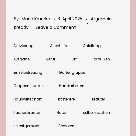
By
Marie Krüerke
8. April 2025
Allgemein
,
on
Kreativ
Leave a Comment
Spaziergang
mit
Aktivierung
Altenhilfe
Anleitung
Senior:innen:
Aufgabe
Beruf
DIY
draußen
Bärlauch
sammeln
Einzelbetreuung
Gartengruppe
und
Gruppenstunde
handarbeiten
verarbeiten
Hauswirtschaft
kostenfrei
Kräuter
Küchenkräuter
Natur
selbermachen
selbstgemacht
Senioren