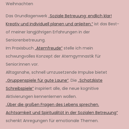
Weihnachten
Das Grundlagenwerk „
Soziale Betreuung: endlich klar!
Kreativ und individuell planen und anleiten.“
ist das Best-
of meiner langjährigen Erfahrungen in der
Seniorenbetreuung.
Im Praxisbuch
„Atemfreude“
stelle ich mein
schwungvolles Konzept der Atemgymnastik für
Senior:innen vor.
Alltagsnahe, schnell umzusetzende Impulse bietet
„Gruppenspiele für gute Laune“
. Die
„Schatzkiste
Schreibspiele“
inspiriert alle, die neue kognitive
Aktivierungen kennenlernen wollen.
„Über die großen Fragen des Lebens sprechen.
Achtsamkeit und Spiritualität in der Sozialen Betreuung“
schenkt Anregungen für emotionale Themen.