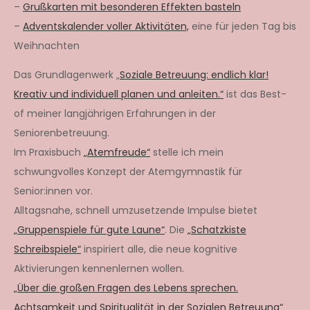
–
Grußkarten mit besonderen Effekten basteln
–
Adventskalender voller Aktivitäten,
eine für jeden Tag bis
Weihnachten
Das Grundlagenwerk „
Soziale Betreuung: endlich klar!
Kreativ und individuell planen und anleiten.“
ist das Best-
of meiner langjährigen Erfahrungen in der
Seniorenbetreuung.
Im Praxisbuch
„Atemfreude“
stelle ich mein
schwungvolles Konzept der Atemgymnastik für
Senior:innen vor.
Alltagsnahe, schnell umzusetzende Impulse bietet
„Gruppenspiele für gute Laune“
. Die
„Schatzkiste
Schreibspiele“
inspiriert alle, die neue kognitive
Aktivierungen kennenlernen wollen.
„Über die großen Fragen des Lebens sprechen.
Achtsamkeit und Spiritualität in der Sozialen Betreuung“