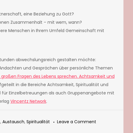
rtnerschaft, eine Beziehung zu Gott?
ebenen Zusammenhalt – mit wem, wann?
ndere Menschen in Ihrem Umfeld Gemeinschaft mit
tunden abwechslungsreich gestalten möchte:
zu Andachten und Gesprächen über persönliche Themen
e großen Fragen des Lebens sprechen. Achtsamkeit und
aufgeteilt in die Bereiche Achtsamkeit, Spiritualität und
l für Einzelbetreuungen als auch Gruppenangebote mit
erlag
Vincentz Network
.
on
n
,
Austausch
,
Spiritualität
Leave a Comment
Gedicht