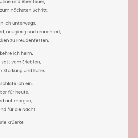
utine und Abenteuer,
 zum nächsten Schritt.
bin ich unterwegs,
d, neugierig und ernüchtert,
cken zu Freudenfesten.
r kehre ich heim,
satt vom Erlebten,
h Stärkung und Ruhe.
 schlafe ich ein,
bar für heute,
nd auf morgen,
nd für die Nacht.
rie Krüerke