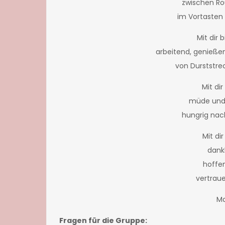
zwischen Ro
im Vortasten
Mit dir 
arbeitend, genießen
von Durststre
Mit di
müde und 
hungrig nac
Mit dir
dank
hoffe
vertraue
Ma
Fragen für die Gruppe: