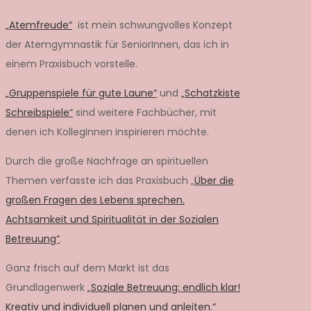
„Atemfreude“
ist mein schwungvolles Konzept
der Atemgymnastik für SeniorInnen, das ich in
einem Praxisbuch vorstelle.
„Gruppenspiele für gute Laune“
und
„Schatzkiste
Schreibspiele“
sind weitere Fachbücher, mit
denen ich KollegInnen inspirieren möchte.
Durch die große Nachfrage an spirituellen
Themen verfasste ich das Praxisbuch „
Über die
großen Fragen des Lebens sprechen.
Achtsamkeit und Spiritualität in der Sozialen
Betreuung“
.
Ganz frisch auf dem Markt ist das
Grundlagenwerk
„Soziale Betreuung: endlich klar!
Kreativ und individuell planen und anleiten.“