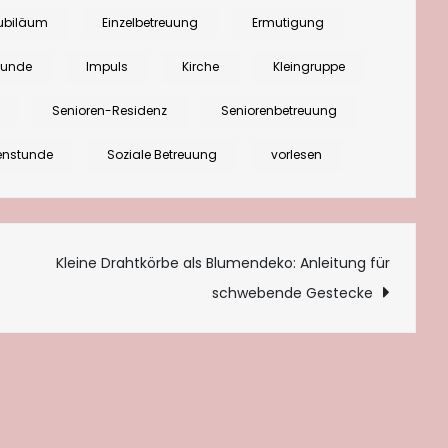
„Zusammenhalt“
ubiläum
Einzelbetreuung
Ermutigung
für
tunde
Impuls
Kirche
Kleingruppe
Gruppenstunden,
Austausch
Senioren-Residenz
Seniorenbetreuung
und
enstunde
Soziale Betreuung
vorlesen
Gottesdienst
tion
Kleine Drahtkörbe als Blumendeko: Anleitung für
schwebende Gestecke