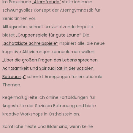
Im Praxisbuch
„Atemfreude“
stelle ich mein
schwungvolles Konzept der Atemgymnastik für
Senior:innen vor.
Alltagsnahe, schnell umzusetzende Impulse
bietet
„Gruppenspiele für gute Laune“
. Die
„Schatzkiste Schreibspiele“
inspiriert alle, die neue
kognitive Aktivierungen kennenlernen wollen.
„Über die großen Fragen des Lebens sprechen.
Achtsamkeit und Spiritualität in der Sozialen
Betreuung“
schenkt Anregungen für emotionale
Themen.
Regelmäßig leite ich online Fortbildungen für
Angestellte der Sozialen Betreuung und biete
kreative Workshops in Ostholstein an.
Sämtliche Texte und Bilder sind, wenn keine