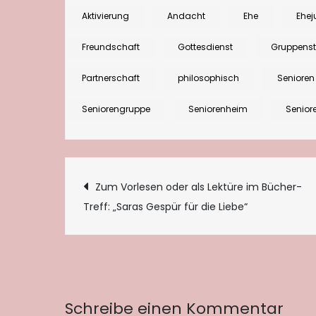
Aktivierung
Andacht
Ehe
Ehej
Freundschaft
Gottesdienst
Gruppens
Partnerschaft
philosophisch
Senioren
Seniorengruppe
Seniorenheim
Senior
Beitragsnaviga
Zum Vorlesen oder als Lektüre im Bücher-
Treff: „Saras Gespür für die Liebe“
Schreibe einen Kommentar