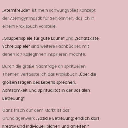
„Atemfreude“
ist mein schwungvolles Konzept
der Atemgymnastik für SeniorInnen, das ich in
einem Praxisbuch vorstelle.
„Gruppenspiele für gute Laune“
und
„Schatzkiste
Schreibspiele“
sind weitere Fachbücher, mit
denen ich KollegInnen inspirieren möchte.
Durch die große Nachfrage an spirituellen
Themen verfasste ich das Praxisbuch „
Über die
großen Fragen des Lebens sprechen.
Achtsamkeit und Spiritualität in der Sozialen
Betreuung“
.
Ganz frisch auf dem Markt ist das
Grundlagenwerk
„Soziale Betreuung: endlich klar!
Kreativ und individuell planen und anleiten.“