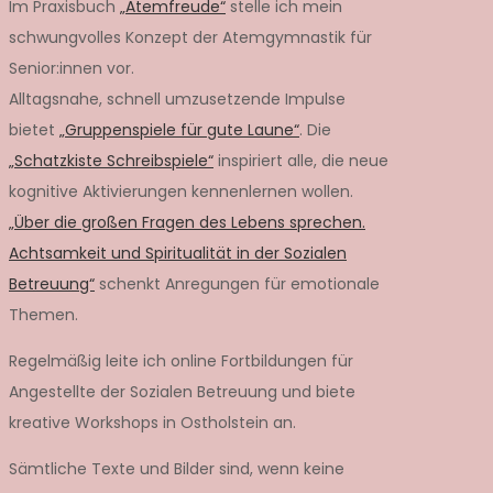
Im Praxisbuch
„Atemfreude“
stelle ich mein
schwungvolles Konzept der Atemgymnastik für
Senior:innen vor.
Alltagsnahe, schnell umzusetzende Impulse
bietet
„Gruppenspiele für gute Laune“
. Die
„Schatzkiste Schreibspiele“
inspiriert alle, die neue
kognitive Aktivierungen kennenlernen wollen.
„Über die großen Fragen des Lebens sprechen.
Achtsamkeit und Spiritualität in der Sozialen
Betreuung“
schenkt Anregungen für emotionale
Themen.
Regelmäßig leite ich online Fortbildungen für
Angestellte der Sozialen Betreuung und biete
kreative Workshops in Ostholstein an.
Sämtliche Texte und Bilder sind, wenn keine