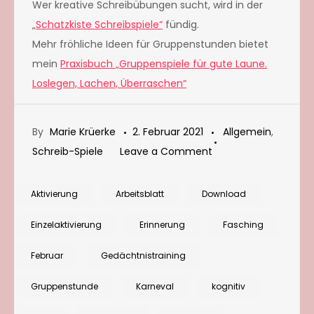
Wer kreative Schreibübungen sucht, wird in der
„
Schatzkiste Schreibspiele“
fündig.
Mehr fröhliche Ideen für Gruppenstunden bietet
mein
Praxisbuch „Gruppenspiele für gute Laune.
Loslegen, Lachen, Überraschen“
By
Marie Krüerke
2. Februar 2021
Allgemein
,
on
Schreib-Spiele
Leave a Comment
Gedächtnistraining
und
Aktivierung
Arbeitsblatt
Download
kognitive
Einzelaktivierung
Erinnerung
Fasching
Aktivierung:
Schüttelwörter
Februar
Gedächtnistraining
im
Gruppenstunde
Karneval
kognitiv
Februar