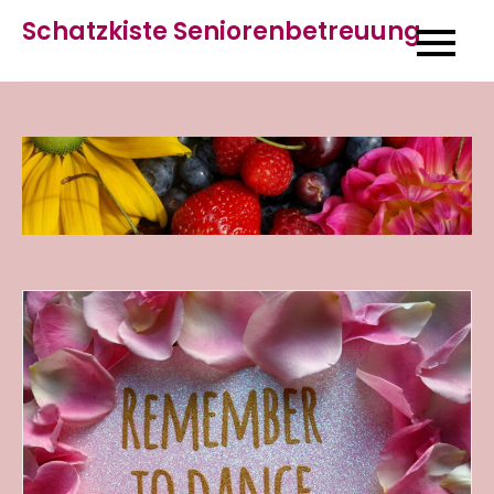
Skip
Schatzkiste Seniorenbetreuung
to
content