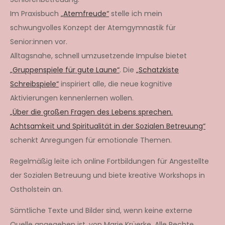
Im Praxisbuch
„Atemfreude“
stelle ich mein
schwungvolles Konzept der Atemgymnastik für
Senior:innen vor.
Alltagsnahe, schnell umzusetzende Impulse bietet
„Gruppenspiele für gute Laune“
. Die
„Schatzkiste
Schreibspiele“
inspiriert alle, die neue kognitive
Aktivierungen kennenlernen wollen.
„Über die großen Fragen des Lebens sprechen.
Achtsamkeit und Spiritualität in der Sozialen Betreuung“
schenkt Anregungen für emotionale Themen.
Regelmäßig leite ich online Fortbildungen für Angestellte
der Sozialen Betreuung und biete kreative Workshops in
Ostholstein an.
Sämtliche Texte und Bilder sind, wenn keine externe
Quelle angegeben ist, von Marie Krüerke. Alle Rechte