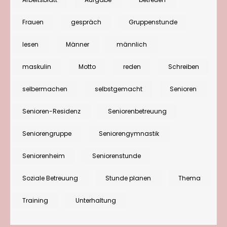
Aktivierungen:
Wo
Frauen
gespräch
Gruppenstunde
finde
lesen
Männer
männlich
ich
für
maskulin
Motto
reden
Schreiben
Männer
Ideen?
selbermachen
selbstgemacht
Senioren
Senioren-Residenz
Seniorenbetreuung
Seniorengruppe
Seniorengymnastik
Seniorenheim
Seniorenstunde
Soziale Betreuung
Stunde planen
Thema
Training
Unterhaltung