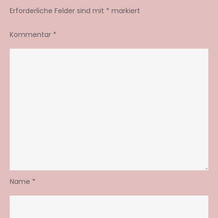
Erforderliche Felder sind mit
*
markiert
Kommentar
*
Name
*