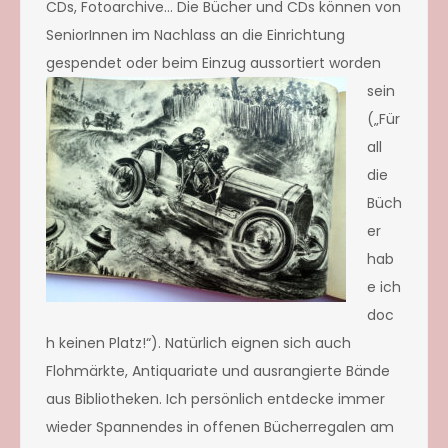
CDs, Fotoarchive… Die Bücher und CDs können von
SeniorInnen im Nachlass an die Einrichtung
gespendet oder beim Einzug aussortiert worde
n
sein
(„Für
all
die
Büch
er
hab
e ich
doc
h keinen Platz!“). Natürlich eignen sich auch
Flohmärkte, Antiquariate und ausrangierte Bände
aus Bibliotheken. Ich persönlich entdecke immer
wieder Spannendes in offenen Bücherregalen am