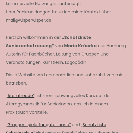
kommerzielle Nutzung ist untersagt.
Über Rückmeldungen freue ich mich: Kontakt über
mail@wisperwisper.de
Herzlich willkommen in der
„Schatzkiste
Seniorenbetreuung“
von
Marie Krüerke
aus Hamburg:
Autorin für Fachbücher, Leitung von Gruppen und
Veranstaltungen, Künstlerin, Logopädin.
Diese Website wird ehrenamtlich und unbezahlt von mir
betrieben.
„Atemfreude“
ist mein schwungvolles Konzept der
Atemgymnastik für SeniorInnen, das ich in einem
Praxisbuch vorstelle.
„Gruppenspiele für gute Laune“
und
„Schatzkiste
Schreibspiele“
sind weitere Fachbücher, mit denen ich