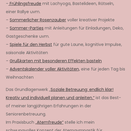
–
Frühlingsfreude
mit Lachyoga, Bastelideen, Rätseln,
einer Rallye uvm.
–
Sommerlicher Rosenzauber
voller kreativer Projekte
–
Sommer-Parties
mit Anleitungen für Einladungen, Deko,
Gastgeschenke uvm.
–
Spiele für den Herbst
für gute Laune, kognitive Impulse,
saisonale Aktivitäten
–
Grußkarten mit besonderen Effekten basteln
–
Adventskalender voller Aktivitäten,
eine für jeden Tag bis
Weihnachten
Das Grundlagenwerk „
Soziale Betreuung: endlich klar!
Kreativ und individuell planen und anleiten.“
ist das Best-
of meiner langjährigen Erfahrungen in der
Seniorenbetreuung.
Im Praxisbuch
„Atemfreude“
stelle ich mein
schwungvolles Konzept der Atemgymnastik für