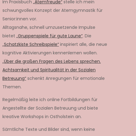
Im Praxisbuch
„Atemfreude“
stelle ich mein
schwungvolles Konzept der Atemgymnastik für
Senior:innen vor.
Alltagsnahe, schnell umzusetzende Impulse
bietet
„Gruppenspiele für gute Laune“
. Die
„Schatzkiste Schreibspiele“
inspiriert alle, die neue
kognitive Aktivierungen kennenlernen wollen.
„Über die großen Fragen des Lebens sprechen.
Achtsamkeit und Spiritualität in der Sozialen
Betreuung“
schenkt Anregungen für emotionale
Themen.
Regelmäßig leite ich online Fortbildungen für
Angestellte der Sozialen Betreuung und biete
kreative Workshops in Ostholstein an.
Sämtliche Texte und Bilder sind, wenn keine