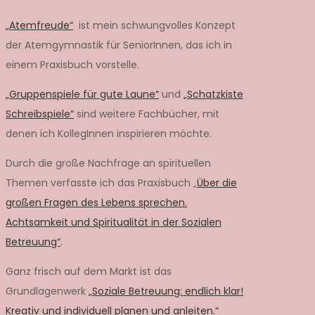
„Atemfreude“
ist mein schwungvolles Konzept
der Atemgymnastik für SeniorInnen, das ich in
einem Praxisbuch vorstelle.
„Gruppenspiele für gute Laune“
und
„Schatzkiste
Schreibspiele“
sind weitere Fachbücher, mit
denen ich KollegInnen inspirieren möchte.
Durch die große Nachfrage an spirituellen
Themen verfasste ich das Praxisbuch „
Über die
großen Fragen des Lebens sprechen.
Achtsamkeit und Spiritualität in der Sozialen
Betreuung“
.
Ganz frisch auf dem Markt ist das
Grundlagenwerk
„Soziale Betreuung: endlich klar!
Kreativ und individuell planen und anleiten.“