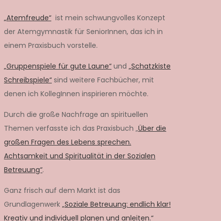
„Atemfreude“
ist mein schwungvolles Konzept
der Atemgymnastik für SeniorInnen, das ich in
einem Praxisbuch vorstelle.
„Gruppenspiele für gute Laune“
und
„Schatzkiste
Schreibspiele“
sind weitere Fachbücher, mit
denen ich KollegInnen inspirieren möchte.
Durch die große Nachfrage an spirituellen
Themen verfasste ich das Praxisbuch „
Über die
großen Fragen des Lebens sprechen.
Achtsamkeit und Spiritualität in der Sozialen
Betreuung“
.
Ganz frisch auf dem Markt ist das
Grundlagenwerk
„Soziale Betreuung: endlich klar!
Kreativ und individuell planen und anleiten.“