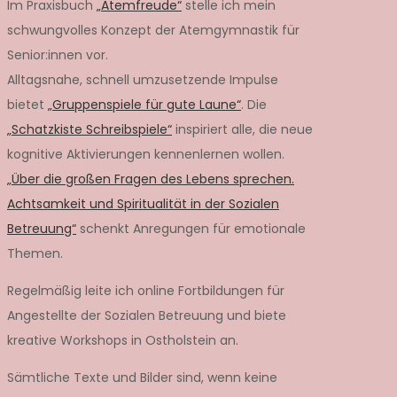
Im Praxisbuch
„Atemfreude“
stelle ich mein
schwungvolles Konzept der Atemgymnastik für
Senior:innen vor.
Alltagsnahe, schnell umzusetzende Impulse
bietet
„Gruppenspiele für gute Laune“
. Die
„Schatzkiste Schreibspiele“
inspiriert alle, die neue
kognitive Aktivierungen kennenlernen wollen.
„Über die großen Fragen des Lebens sprechen.
Achtsamkeit und Spiritualität in der Sozialen
Betreuung“
schenkt Anregungen für emotionale
Themen.
Regelmäßig leite ich online Fortbildungen für
Angestellte der Sozialen Betreuung und biete
kreative Workshops in Ostholstein an.
Sämtliche Texte und Bilder sind, wenn keine