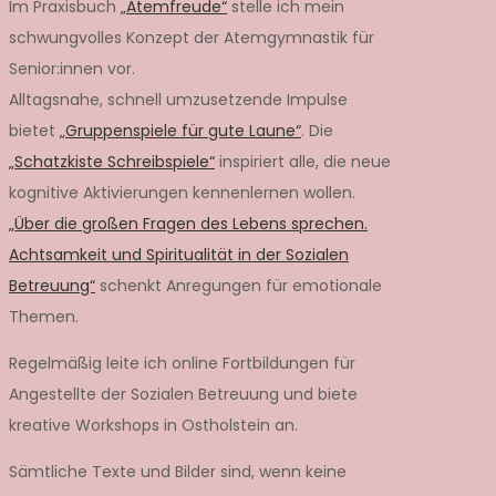
Im Praxisbuch
„Atemfreude“
stelle ich mein
schwungvolles Konzept der Atemgymnastik für
Senior:innen vor.
Alltagsnahe, schnell umzusetzende Impulse
bietet
„Gruppenspiele für gute Laune“
. Die
„Schatzkiste Schreibspiele“
inspiriert alle, die neue
kognitive Aktivierungen kennenlernen wollen.
„Über die großen Fragen des Lebens sprechen.
Achtsamkeit und Spiritualität in der Sozialen
Betreuung“
schenkt Anregungen für emotionale
Themen.
Regelmäßig leite ich online Fortbildungen für
Angestellte der Sozialen Betreuung und biete
kreative Workshops in Ostholstein an.
Sämtliche Texte und Bilder sind, wenn keine