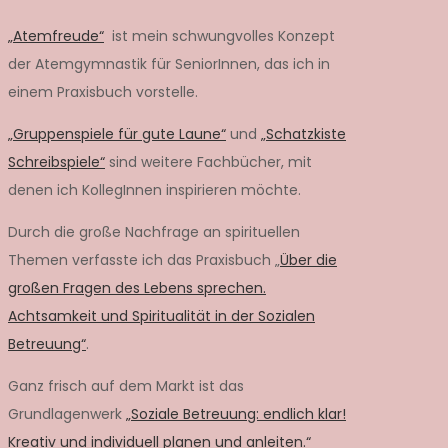
„Atemfreude“
ist mein schwungvolles Konzept
der Atemgymnastik für SeniorInnen, das ich in
einem Praxisbuch vorstelle.
„Gruppenspiele für gute Laune“
und
„Schatzkiste
Schreibspiele“
sind weitere Fachbücher, mit
denen ich KollegInnen inspirieren möchte.
Durch die große Nachfrage an spirituellen
Themen verfasste ich das Praxisbuch „
Über die
großen Fragen des Lebens sprechen.
Achtsamkeit und Spiritualität in der Sozialen
Betreuung“
.
Ganz frisch auf dem Markt ist das
Grundlagenwerk
„Soziale Betreuung: endlich klar!
Kreativ und individuell planen und anleiten.“