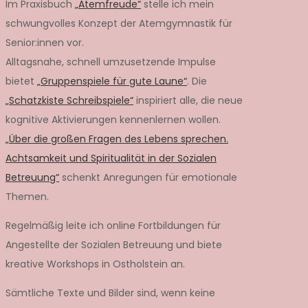
Im Praxisbuch
„Atemfreude“
stelle ich mein
schwungvolles Konzept der Atemgymnastik für
Senior:innen vor.
Alltagsnahe, schnell umzusetzende Impulse
bietet
„Gruppenspiele für gute Laune“
. Die
„Schatzkiste Schreibspiele“
inspiriert alle, die neue
kognitive Aktivierungen kennenlernen wollen.
„Über die großen Fragen des Lebens sprechen.
Achtsamkeit und Spiritualität in der Sozialen
Betreuung“
schenkt Anregungen für emotionale
Themen.
Regelmäßig leite ich online Fortbildungen für
Angestellte der Sozialen Betreuung und biete
kreative Workshops in Ostholstein an.
Sämtliche Texte und Bilder sind, wenn keine