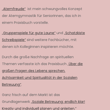
„Atemfreude“
ist mein schwungvolles Konzept
der Atemgymnastik für SeniorInnen, das ich in
einem Praxisbuch vorstelle.
„Gruppenspiele für gute Laune“
und
„Schatzkiste
Schreibspiele“
sind weitere Fachbücher, mit
denen ich KollegInnen inspirieren möchte.
Durch die große Nachfrage an spirituellen
Themen verfasste ich das Praxisbuch „
Über die
großen Fragen des Lebens sprechen.
Achtsamkeit und Spiritualität in der Sozialen
Betreuung“
.
Ganz frisch auf dem Markt ist das
Grundlagenwerk
„Soziale Betreuung: endlich klar!
Kreativ und individuell planen und anleiten.“