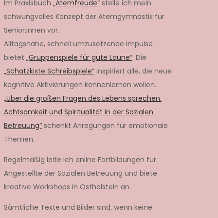
Im Praxisbuch
„Atemfreude“
stelle ich mein
schwungvolles Konzept der Atemgymnastik für
Senior:innen vor.
Alltagsnahe, schnell umzusetzende Impulse
bietet
„Gruppenspiele für gute Laune“
. Die
„Schatzkiste Schreibspiele“
inspiriert alle, die neue
kognitive Aktivierungen kennenlernen wollen.
„Über die großen Fragen des Lebens sprechen.
Achtsamkeit und Spiritualität in der Sozialen
Betreuung“
schenkt Anregungen für emotionale
Themen.
Regelmäßig leite ich online Fortbildungen für
Angestellte der Sozialen Betreuung und biete
kreative Workshops in Ostholstein an.
Sämtliche Texte und Bilder sind, wenn keine