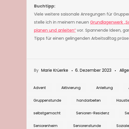
Buchtipp:
Viele weitere saisonale Anregungen für Grupp
stelle ich in meinem neuen
Grundlagenwerk „So
planen und anleiten“
vor. Spannende Ideen, gan
Tipps für einen gelingenden Arbeitsalltag präse
By
Marie Krüerke
6. Dezember 2023
Allg
Advent
Aktivierung
Anleitung
Gruppenstunde
handarbeiten
Haustie
selbstgemacht
Senioren-Residenz
Se
Seniorenheim
Seniorenstunde
Sozial