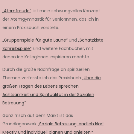
„Atemfreude“
ist mein schwungvolles Konzept
der Atemgymnastik für SeniorInnen, das ich in
einem Praxisbuch vorstelle.
„Gruppenspiele für gute Laune“
und
„Schatzkiste
Schreibspiele“
sind weitere Fachbücher, mit
denen ich KollegInnen inspirieren möchte.
Durch die große Nachfrage an spirituellen
Themen verfasste ich das Praxisbuch „
Über die
großen Fragen des Lebens sprechen.
Achtsamkeit und Spiritualität in der Sozialen
Betreuung“
.
Ganz frisch auf dem Markt ist das
Grundlagenwerk
„Soziale Betreuung: endlich klar!
Kreativ und individuell planen und anleiten.“