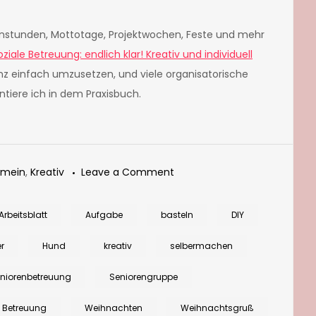
enstunden, Mottotage, Projektwochen, Feste und mehr
ziale Betreu
ung: endlich klar! Kreativ und individuell
z einfach umzusetzen, und viele organisatorische
ntiere ich in dem Praxisbuch.
on
emein
,
Kreativ
Leave a Comment
Weihnachtskarten
basteln:
Arbeitsblatt
Aufgabe
basteln
DIY
Hund
r
Hund
kreativ
selbermachen
im
Adventskranz
niorenbetreuung
Seniorengruppe
e Betreuung
Weihnachten
Weihnachtsgruß