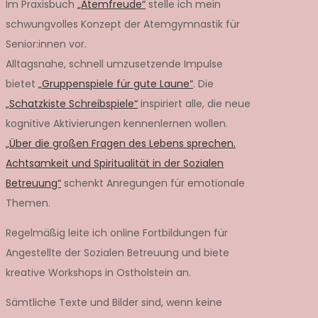
Im Praxisbuch
„Atemfreude“
stelle ich mein
schwungvolles Konzept der Atemgymnastik für
Senior:innen vor.
Alltagsnahe, schnell umzusetzende Impulse
bietet
„Gruppenspiele für gute Laune“
. Die
„Schatzkiste Schreibspiele“
inspiriert alle, die neue
kognitive Aktivierungen kennenlernen wollen.
„Über die großen Fragen des Lebens sprechen.
Achtsamkeit und Spiritualität in der Sozialen
Betreuung“
schenkt Anregungen für emotionale
Themen.
Regelmäßig leite ich online Fortbildungen für
Angestellte der Sozialen Betreuung und biete
kreative Workshops in Ostholstein an.
Sämtliche Texte und Bilder sind, wenn keine