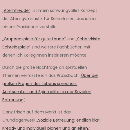
„Atemfreude“
ist mein schwungvolles Konzept
der Atemgymnastik für SeniorInnen, das ich in
einem Praxisbuch vorstelle.
„Gruppenspiele für gute Laune“
und
„Schatzkiste
Schreibspiele“
sind weitere Fachbücher, mit
denen ich KollegInnen inspirieren möchte.
Durch die große Nachfrage an spirituellen
Themen verfasste ich das Praxisbuch „
Über die
großen Fragen des Lebens sprechen.
Achtsamkeit und Spiritualität in der Sozialen
Betreuung“
.
Ganz frisch auf dem Markt ist das
Grundlagenwerk
„Soziale Betreuung: endlich klar!
Kreativ und individuell planen und anleiten.“