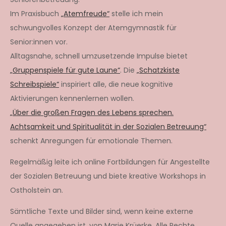
Im Praxisbuch
„Atemfreude“
stelle ich mein
schwungvolles Konzept der Atemgymnastik für
Senior:innen vor.
Alltagsnahe, schnell umzusetzende Impulse bietet
„Gruppenspiele für gute Laune“
. Die
„Schatzkiste
Schreibspiele“
inspiriert alle, die neue kognitive
Aktivierungen kennenlernen wollen.
„Über die großen Fragen des Lebens sprechen.
Achtsamkeit und Spiritualität in der Sozialen Betreuung“
schenkt Anregungen für emotionale Themen.
Regelmäßig leite ich online Fortbildungen für Angestellte
der Sozialen Betreuung und biete kreative Workshops in
Ostholstein an.
Sämtliche Texte und Bilder sind, wenn keine externe
Quelle angegeben ist, von Marie Krüerke. Alle Rechte