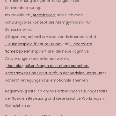
of meiner langjährigen Erfahrungen in der
Seniorenbetreuung.
Im Praxisbuch
„Atemfreude“
stelle ich mein
schwungvolles Konzept der Atemgymnastik für
Senior:innen vor.
Alltagsnahe, schnell umzusetzende Impulse bietet
„Gruppenspiele für gute Laune“
. Die
„Schatzkiste
Schreibspiele“
inspiriert alle, die neue kognitive
Aktivierungen kennenlernen wollen.
„Über die großen Fragen des Lebens sprechen.
Achtsamkeit und Spiritualität in der Sozialen Betreuung“
schenkt Anregungen für emotionale Themen.
Regelmäßig leite ich online Fortbildungen für Angestellte
der Sozialen Betreuung und biete kreative Workshops in
Ostholstein an.