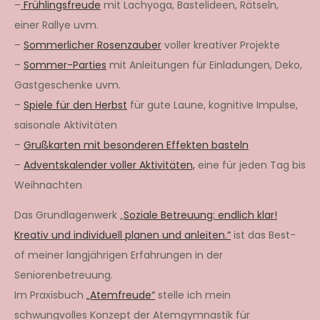
–
Frühlingsfreude
mit Lachyoga, Bastelideen, Rätseln,
einer Rallye uvm.
–
Sommerlicher Rosenzauber
voller kreativer Projekte
–
Sommer-Parties
mit Anleitungen für Einladungen, Deko,
Gastgeschenke uvm.
–
Spiele für den Herbst
für gute Laune, kognitive Impulse,
saisonale Aktivitäten
–
Grußkarten mit besonderen Effekten basteln
–
Adventskalender voller Aktivitäten,
eine für jeden Tag bis
Weihnachten
Das Grundlagenwerk „
Soziale Betreuung: endlich klar!
Kreativ und individuell planen und anleiten.“
ist das Best-
of meiner langjährigen Erfahrungen in der
Seniorenbetreuung.
Im Praxisbuch
„Atemfreude“
stelle ich mein
schwungvolles Konzept der Atemgymnastik für