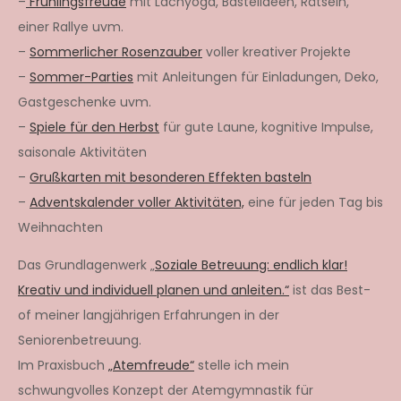
–
Frühlingsfreude
mit Lachyoga, Bastelideen, Rätseln,
einer Rallye uvm.
–
Sommerlicher Rosenzauber
voller kreativer Projekte
–
Sommer-Parties
mit Anleitungen für Einladungen, Deko,
Gastgeschenke uvm.
–
Spiele für den Herbst
für gute Laune, kognitive Impulse,
saisonale Aktivitäten
–
Grußkarten mit besonderen Effekten basteln
–
Adventskalender voller Aktivitäten,
eine für jeden Tag bis
Weihnachten
Das Grundlagenwerk „
Soziale Betreuung: endlich klar!
Kreativ und individuell planen und anleiten.“
ist das Best-
of meiner langjährigen Erfahrungen in der
Seniorenbetreuung.
Im Praxisbuch
„Atemfreude“
stelle ich mein
schwungvolles Konzept der Atemgymnastik für