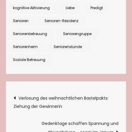
tut,
kognitive Aktivierung
Liebe
Predigt
geschehe
in
Senioren
Senioren-Residenz
Liebe.“
Seniorenbetreuung
Seniorengruppe
Seniorenheim
Seniorenstunde
Soziale Betreuung
Beitragsnavigation
Verlosung des weihnachtlichen Bastelpakts:
Ziehung der Gewinnerin
Gedenktage schaffen Spannung und