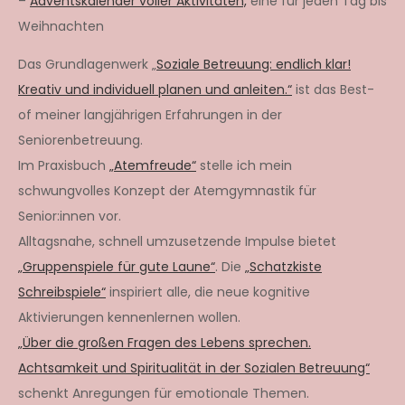
–
Adventskalender voller Aktivitäten,
eine für jeden Tag bis
Weihnachten
Das Grundlagenwerk „
Soziale Betreuung: endlich klar!
Kreativ und individuell planen und anleiten.“
ist das Best-
of meiner langjährigen Erfahrungen in der
Seniorenbetreuung.
Im Praxisbuch
„Atemfreude“
stelle ich mein
schwungvolles Konzept der Atemgymnastik für
Senior:innen vor.
Alltagsnahe, schnell umzusetzende Impulse bietet
„Gruppenspiele für gute Laune“
. Die
„Schatzkiste
Schreibspiele“
inspiriert alle, die neue kognitive
Aktivierungen kennenlernen wollen.
„Über die großen Fragen des Lebens sprechen.
Achtsamkeit und Spiritualität in der Sozialen Betreuung“
schenkt Anregungen für emotionale Themen.