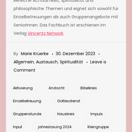
Bereiche Achtsamkeit, Spiritualität und
philosophische Themen und eignet sich sowohl für
Einzelbetreuungen als auch Gruppenangebote mit
SeniorInnen. Das Fachbuch ist erschienen im
Verlag
Vincentz Network
.
By
Marie Krüerke
30. Dezember 2023
Allgemein
,
Austausch
,
Spiritualität
Leave a
on
Comment
Impuls
zur
Aktivierung
Andacht
Bibelkreis
Jahreslosung
Einzelbetreuung
Gottesdienst
2024:
„Alles,
Gruppenstunde
Hauskreis
Impuls
was
Input
jahreslosung 2024
Kleingruppe
ihr