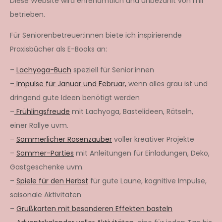
Diese Website wird ehrenamtlich und unbezahlt von mir
betrieben.
Für Seniorenbetreuer:innen biete ich inspirierende
Praxisbücher als E-Books an:
–
Lachyoga-Buch
speziell für Senior:innen
–
Impulse für Januar und Februar,
wenn alles grau ist und
dringend gute Ideen benötigt werden
–
Frühlingsfreude
mit Lachyoga, Bastelideen, Rätseln,
einer Rallye uvm.
–
Sommerlicher Rosenzauber
voller kreativer Projekte
–
Sommer-Parties
mit Anleitungen für Einladungen, Deko,
Gastgeschenke uvm.
–
Spiele für den Herbst
für gute Laune, kognitive Impulse,
saisonale Aktivitäten
–
Grußkarten mit besonderen Effekten basteln