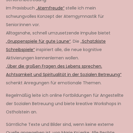
Im Praxisbuch
„Atemfreude“
stelle ich mein
schwungvolles Konzept der Atemgymnastik für
Senior:innen vor.
Alltagsnahe, schnell umzusetzende Impulse bietet
„Gruppenspiele für gute Laune“
. Die
„Schatzkiste
Schreibspiele“
inspiriert alle, die neue kognitive
Aktivierungen kennenlernen wollen.
„Über die großen Fragen des Lebens sprechen.
Achtsamkeit und Spiritualität in der Sozialen Betreuung“
schenkt Anregungen für emotionale Themen.
Regelmäßig leite ich online Fortbildungen für Angestellte
der Sozialen Betreuung und biete kreative Workshops in
Ostholstein an.
Sämtliche Texte und Bilder sind, wenn keine externe
Quelle angegeben ist, von Marie Krüerke. Alle Rechte