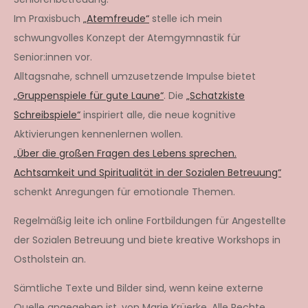
Im Praxisbuch
„Atemfreude“
stelle ich mein
schwungvolles Konzept der Atemgymnastik für
Senior:innen vor.
Alltagsnahe, schnell umzusetzende Impulse bietet
„Gruppenspiele für gute Laune“
. Die
„Schatzkiste
Schreibspiele“
inspiriert alle, die neue kognitive
Aktivierungen kennenlernen wollen.
„Über die großen Fragen des Lebens sprechen.
Achtsamkeit und Spiritualität in der Sozialen Betreuung“
schenkt Anregungen für emotionale Themen.
Regelmäßig leite ich online Fortbildungen für Angestellte
der Sozialen Betreuung und biete kreative Workshops in
Ostholstein an.
Sämtliche Texte und Bilder sind, wenn keine externe
Quelle angegeben ist, von Marie Krüerke. Alle Rechte