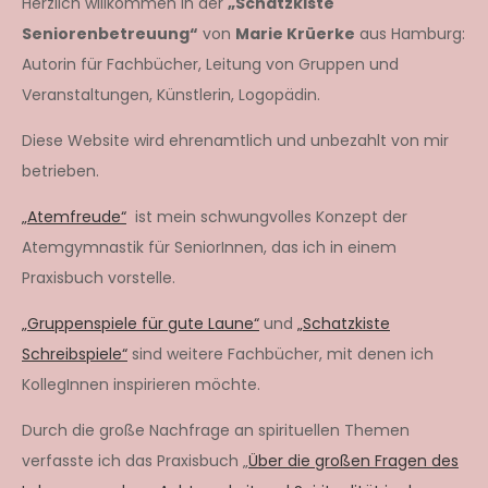
Herzlich willkommen in der
„Schatzkiste
Seniorenbetreuung“
von
Marie Krüerke
aus Hamburg:
Autorin für Fachbücher, Leitung von Gruppen und
Veranstaltungen, Künstlerin, Logopädin.
Diese Website wird ehrenamtlich und unbezahlt von mir
betrieben.
„Atemfreude“
ist mein schwungvolles Konzept der
Atemgymnastik für SeniorInnen, das ich in einem
Praxisbuch vorstelle.
„Gruppenspiele für gute Laune“
und
„Schatzkiste
Schreibspiele“
sind weitere Fachbücher, mit denen ich
KollegInnen inspirieren möchte.
Durch die große Nachfrage an spirituellen Themen
verfasste ich das Praxisbuch „
Über die großen Fragen des