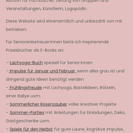
Autorin für Fachbücher, Leitung von Gruppen und
Veranstaltungen, Künstlerin, Logopädin.
Diese Website wird ehrenamtlich und unbezahlt von mir
betrieben.
Für Seniorenbetreuer:innen biete ich inspirierende
Praxisbücher als E-Books an:
–
Lachyoga-Buch
speziell für Senior:innen
–
Impulse für Januar und Februar,
wenn alles grau ist und
dringend gute Ideen benötigt werden
–
Frühlingsfreude
mit Lachyoga, Bastelideen, Rätseln,
einer Rallye uvm.
–
Sommerlicher Rosenzauber
voller kreativer Projekte
–
Sommer-Parties
mit Anleitungen für Einladungen, Deko,
Gastgeschenke uvm.
–
Spiele für den Herbst
für gute Laune, kognitive Impulse,