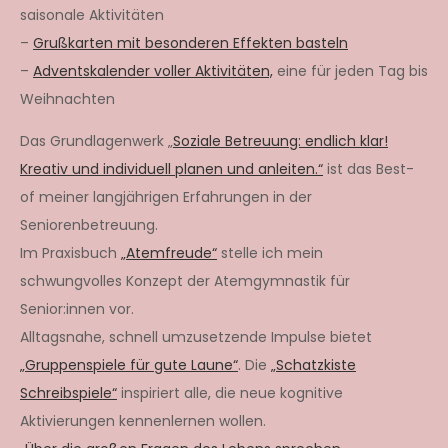
saisonale Aktivitäten
–
Grußkarten mit besonderen Effekten basteln
–
Adventskalender voller Aktivitäten,
eine für jeden Tag bis
Weihnachten
Das Grundlagenwerk „
Soziale Betreuung: endlich klar!
Kreativ und individuell planen und anleiten.“
ist das Best-
of meiner langjährigen Erfahrungen in der
Seniorenbetreuung.
Im Praxisbuch
„Atemfreude“
stelle ich mein
schwungvolles Konzept der Atemgymnastik für
Senior:innen vor.
Alltagsnahe, schnell umzusetzende Impulse bietet
„Gruppenspiele für gute Laune“
. Die
„Schatzkiste
Schreibspiele“
inspiriert alle, die neue kognitive
Aktivierungen kennenlernen wollen.