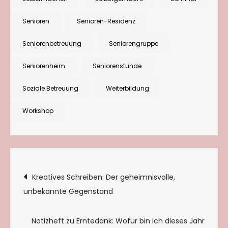
und
Senioren
Senioren-Residenz
neue
Perspektiven!
Seniorenbetreuung
Seniorengruppe
Fortbildung
Seniorenheim
Seniorenstunde
für
die
Soziale Betreuung
Weiterbildung
Seniorenbetr
Workshop
Beitragsnavigation
Kreatives Schreiben: Der geheimnisvolle,
unbekannte Gegenstand
Notizheft zu Erntedank: Wofür bin ich dieses Jahr