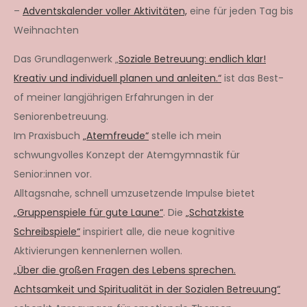
–
Adventskalender voller Aktivitäten,
eine für jeden Tag bis
Weihnachten
Das Grundlagenwerk „
Soziale Betreuung: endlich klar!
Kreativ und individuell planen und anleiten.“
ist das Best-
of meiner langjährigen Erfahrungen in der
Seniorenbetreuung.
Im Praxisbuch
„Atemfreude“
stelle ich mein
schwungvolles Konzept der Atemgymnastik für
Senior:innen vor.
Alltagsnahe, schnell umzusetzende Impulse bietet
„Gruppenspiele für gute Laune“
. Die
„Schatzkiste
Schreibspiele“
inspiriert alle, die neue kognitive
Aktivierungen kennenlernen wollen.
„Über die großen Fragen des Lebens sprechen.
Achtsamkeit und Spiritualität in der Sozialen Betreuung“