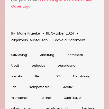
Oasentags
By
Marie Krüerke
19. Oktober 2024
on
Allgemein
,
Austausch
Leave a Comment
Oasentag:
Mehr
Aktivierung
Anleitung
anmelden
Kraft
Arbeit
Aufgabe
Ausbildung
und
Orientierung
basteln
Beruf
DIY
Fortbildung
im
Job
Kompetenzen
kreativ
(Berufs)alltag
finden
mitmachen
online
Qualifikation
durch
frische
selbermachen
selbstgemacht
Seminar