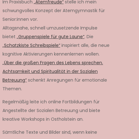
Im Praxisbuch
„Atemfreude“
stelle ich mein
schwungvolles Konzept der Atemgymnastik für
Senior:innen vor.
Alltagsnahe, schnell umzusetzende Impulse
bietet
„Gruppenspiele für gute Laune“
. Die
„Schatzkiste Schreibspiele“
inspiriert alle, die neue
kognitive Aktivierungen kennenlernen wollen.
„Über die großen Fragen des Lebens sprechen.
Achtsamkeit und Spiritualität in der Sozialen
Betreuung“
schenkt Anregungen für emotionale
Themen.
Regelmäßig leite ich online Fortbildungen für
Angestellte der Sozialen Betreuung und biete
kreative Workshops in Ostholstein an.
Sämtliche Texte und Bilder sind, wenn keine