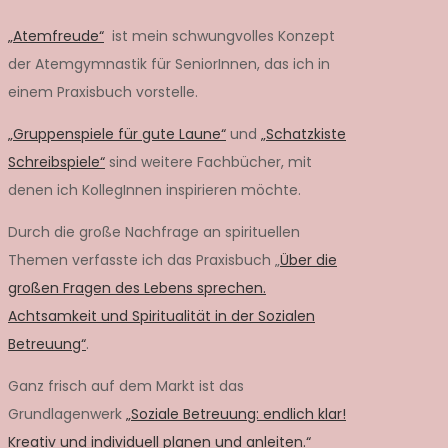
„Atemfreude“
ist mein schwungvolles Konzept
der Atemgymnastik für SeniorInnen, das ich in
einem Praxisbuch vorstelle.
„Gruppenspiele für gute Laune“
und
„Schatzkiste
Schreibspiele“
sind weitere Fachbücher, mit
denen ich KollegInnen inspirieren möchte.
Durch die große Nachfrage an spirituellen
Themen verfasste ich das Praxisbuch „
Über die
großen Fragen des Lebens sprechen.
Achtsamkeit und Spiritualität in der Sozialen
Betreuung“
.
Ganz frisch auf dem Markt ist das
Grundlagenwerk
„Soziale Betreuung: endlich klar!
Kreativ und individuell planen und anleiten.“