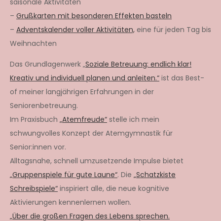
saisonale Aktivitäten
–
Grußkarten mit besonderen Effekten basteln
–
Adventskalender voller Aktivitäten,
eine für jeden Tag bis
Weihnachten
Das Grundlagenwerk „
Soziale Betreuung: endlich klar!
Kreativ und individuell planen und anleiten.“
ist das Best-
of meiner langjährigen Erfahrungen in der
Seniorenbetreuung.
Im Praxisbuch
„Atemfreude“
stelle ich mein
schwungvolles Konzept der Atemgymnastik für
Senior:innen vor.
Alltagsnahe, schnell umzusetzende Impulse bietet
„Gruppenspiele für gute Laune“
. Die
„Schatzkiste
Schreibspiele“
inspiriert alle, die neue kognitive
Aktivierungen kennenlernen wollen.
„Über die großen Fragen des Lebens sprechen.