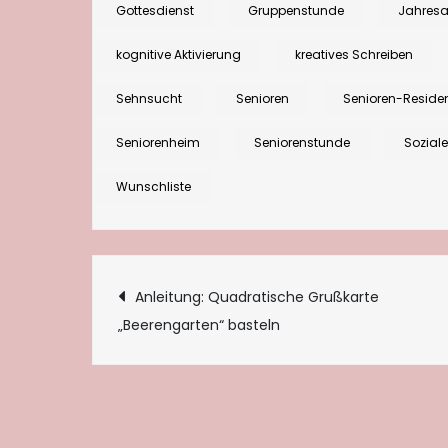
Gottesdienst
Gruppenstunde
Jahres
kognitive Aktivierung
kreatives Schreiben
Sehnsucht
Senioren
Senioren-Reside
Seniorenheim
Seniorenstunde
Sozial
Wunschliste
Beitragsnaviga
Anleitung: Quadratische Grußkarte
„Beerengarten“ basteln