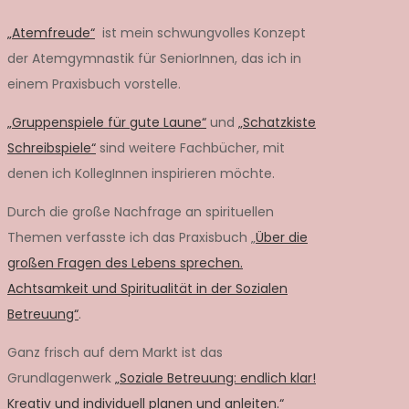
:
„Atemfreude“
ist mein schwungvolles Konzept
der Atemgymnastik für SeniorInnen, das ich in
einem Praxisbuch vorstelle.
„Gruppenspiele für gute Laune“
und
„Schatzkiste
Schreibspiele“
sind weitere Fachbücher, mit
denen ich KollegInnen inspirieren möchte.
Durch die große Nachfrage an spirituellen
Themen verfasste ich das Praxisbuch „
Über die
großen Fragen des Lebens sprechen.
Achtsamkeit und Spiritualität in der Sozialen
Betreuung“
.
Ganz frisch auf dem Markt ist das
Grundlagenwerk
„Soziale Betreuung: endlich klar!
Kreativ und individuell planen und anleiten.“