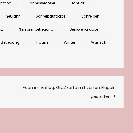
anfang
Jahreswechsel
Januar
SeniorInnen
Wünsche
neujahr
Schreibaufgabe
Schreiben
zum
nz
Seniorenbetreuung
Seniorengruppe
neuen
Jahr
e Betreuung
Traum
Winter
Wunsch
geben
der
Sehnsucht
Spielraum
tion
Feen im Anflug: Grußkarte mit zarten Flügeln
gestalten