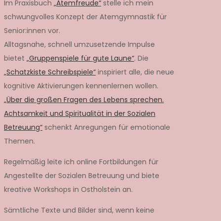
Im Praxisbuch
„Atemfreude“
stelle ich mein
schwungvolles Konzept der Atemgymnastik für
Senior:innen vor.
Alltagsnahe, schnell umzusetzende Impulse
bietet
„Gruppenspiele für gute Laune“
. Die
„Schatzkiste Schreibspiele“
inspiriert alle, die neue
kognitive Aktivierungen kennenlernen wollen.
„Über die großen Fragen des Lebens sprechen.
Achtsamkeit und Spiritualität in der Sozialen
Betreuung“
schenkt Anregungen für emotionale
Themen.
Regelmäßig leite ich online Fortbildungen für
Angestellte der Sozialen Betreuung und biete
kreative Workshops in Ostholstein an.
Sämtliche Texte und Bilder sind, wenn keine