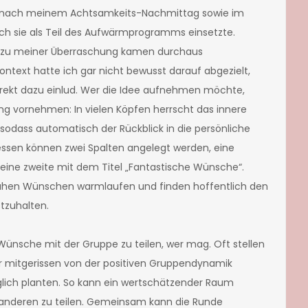
enk nach meinem Achtsamkeits-Nachmittag sowie im
ch sie als Teil des Aufwärmprogramms einsetzte.
nd zu meiner Überraschung kamen durchaus
ontext hatte ich gar nicht bewusst darauf abgezielt,
direkt dazu einlud. Wer die Idee aufnehmen möchte,
lung vornehmen: In vielen Köpfen herrscht das innere
 sodass automatisch der Rückblick in die persönliche
dessen können zwei Spalten angelegt werden, eine
eine zweite mit dem Titel „Fantastische Wünsche“.
nahen Wünschen warmlaufen und finden hoffentlich den
tzuhalten.
Wünsche mit der Gruppe zu teilen, wer mag. Oft stellen
er mitgerissen von der positiven Gruppendynamik
nglich planten. So kann ein wertschätzender Raum
anderen zu teilen. Gemeinsam kann die Runde