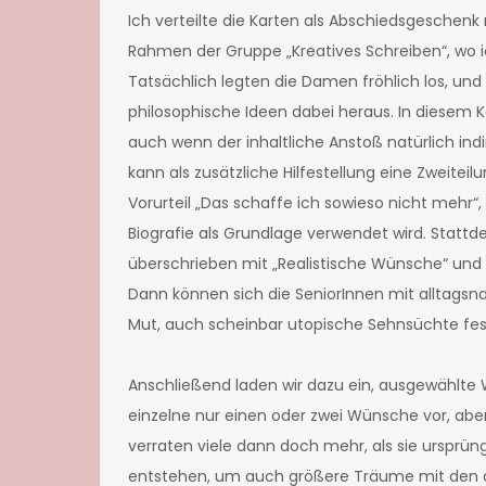
Ich verteilte die Karten als Abschiedsgesch
Rahmen der Gruppe „Kreatives Schreiben“, wo i
Tatsächlich legten die Damen fröhlich los, u
philosophische Ideen dabei heraus. In diesem K
auch wenn der inhaltliche Anstoß natürlich in
kann als zusätzliche Hilfestellung eine Zweitei
Vorurteil „Das schaffe ich sowieso nicht mehr“,
Biografie als Grundlage verwendet wird. Statt
überschrieben mit „Realistische Wünsche“ und 
Dann können sich die SeniorInnen mit alltags
Mut, auch scheinbar utopische Sehnsüchte fes
Anschließend laden wir dazu ein, ausgewählte 
einzelne nur einen oder zwei Wünsche vor, ab
verraten viele dann doch mehr, als sie ursprü
entstehen, um auch größere Träume mit den 