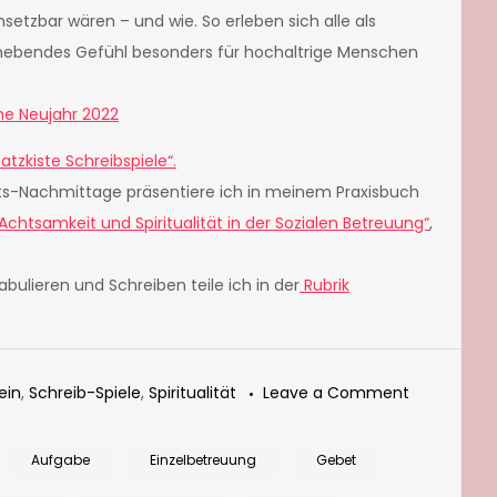
setzbar wären – und wie. So erleben sich alle als
erhebendes Gefühl besonders für hochaltrige Menschen
e Neujahr 2022
atzkiste Schreibspiele“.
ts-Nachmittage präsentiere ich in meinem Praxisbuch
chtsamkeit und Spiritualität in der Sozialen Betreuung“
,
bulieren und Schreiben teile ich in der
Rubrik
on
ein
,
Schreib-Spiele
,
Spiritualität
Leave a Comment
Kreatives
Schreiben
Aufgabe
Einzelbetreuung
Gebet
mit