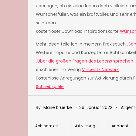
überlegen, ob einzelne Ideen doch vielleicht um
Wunscherfüller, was ein kraftvolles und sehr 
sein kann.
Kostenloser Download Inspirationskarte
Wünsch
Mehr Ideen teile ich in meinem Praxisbuch
„Sch
Weitere Impulse und Konzepte für Achtsamkei
„
Über die großen Fragen des Lebens sprechen. A
erschienen im Verlag
Vincentz Network
.
Kostenlose Anregungen zur Aktivierung durch Fa
Schreibspiele
.
By
Marie Krüerke
26. Januar 2022
Allgem
Achtsamkeit
Aktivierung
Andacht