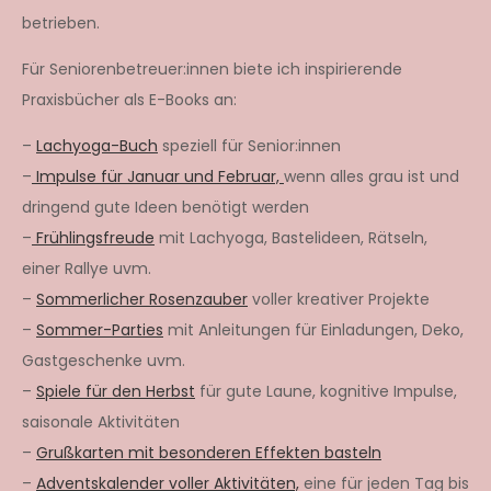
betrieben.
Für Seniorenbetreuer:innen biete ich inspirierende
Praxisbücher als E-Books an:
–
Lachyoga-Buch
speziell für Senior:innen
–
Impulse für Januar und Februar,
wenn alles grau ist und
dringend gute Ideen benötigt werden
–
Frühlingsfreude
mit Lachyoga, Bastelideen, Rätseln,
einer Rallye uvm.
–
Sommerlicher Rosenzauber
voller kreativer Projekte
–
Sommer-Parties
mit Anleitungen für Einladungen, Deko,
Gastgeschenke uvm.
–
Spiele für den Herbst
für gute Laune, kognitive Impulse,
saisonale Aktivitäten
–
Grußkarten mit besonderen Effekten basteln
–
Adventskalender voller Aktivitäten,
eine für jeden Tag bis