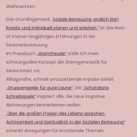
Weihnachten
Das Grundlagenwerk „
Soziale Betreuung: endlich klar!
Kreativ und individuell planen und anleiten.“
ist das Best-
of meiner langjährigen Erfahrungen in der
Seniorenbetreuung.
Im Praxisbuch
„Atemfreude“
stelle ich mein
schwungvolles Konzept der Atemgymnastik für
Senior:innen vor.
Alltagsnahe, schnell umzusetzende Impulse bietet
„Gruppenspiele für gute Laune“
. Die
„Schatzkiste
Schreibspiele“
inspiriert alle, die neue kognitive
Aktivierungen kennenlernen wollen.
„Über die großen Fragen des Lebens sprechen.
Achtsamkeit und Spiritualität in der Sozialen Betreuung“
schenkt Anregungen für emotionale Themen.