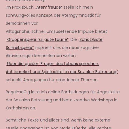
Im Praxisbuch
„Atemfreude“
stelle ich mein
schwungvolles Konzept der Atemgymnastik für
Senior:innen vor.
Alltagsnahe, schnell umzusetzende Impulse bietet
„Gruppenspiele für gute Laune“
. Die
„Schatzkiste
Schreibspiele“
inspiriert alle, die neue kognitive
Aktivierungen kennenlernen wollen.
„Über die großen Fragen des Lebens sprechen.
Achtsamkeit und Spiritualität in der Sozialen Betreuung“
schenkt Anregungen für emotionale Themen.
Regelmäßig leite ich online Fortbildungen für Angestellte
der Sozialen Betreuung und biete kreative Workshops in
Ostholstein an.
Sämtliche Texte und Bilder sind, wenn keine externe
Quelle angegeben ist, von Marie Krüerke. Alle Rechte