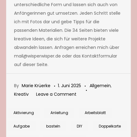
unterschiedliche Form und lassen sich auch von
Anfängerinnen gut umsetzen. Jeden Schritt stelle
ich mit Fotos dar und gebe Tipps für die
passenden Materialien. Die 34 Seiten bieten viele
kreative Ideen, die sich für weitere Projekte
abwandeln lassen. Anfragen erreichen mich über
mail@wisperwisper.de oder das Kontaktformular
auf dieser Seite.
By
Marie Krüerke
1. Juni 2025
Allgemein
,
on
Kreativ
Leave a Comment
Einladungen
und
Aktivierung
Anleitung
Arbeitsblatt
Tischkarten
Aufgabe
basteln
DIY
Doppelkarte
zum
Geburtstag: