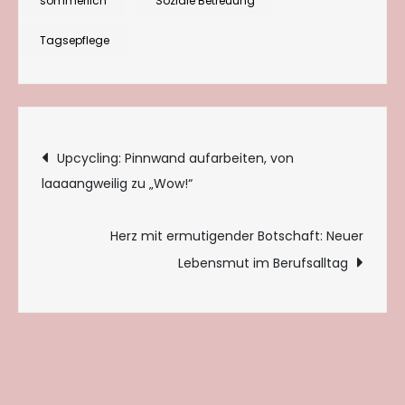
sommerlich
Soziale Betreuung
Tagsepflege
Beitragsnavigation
Upcycling: Pinnwand aufarbeiten, von
laaaangweilig zu „Wow!“
Herz mit ermutigender Botschaft: Neuer
Lebensmut im Berufsalltag