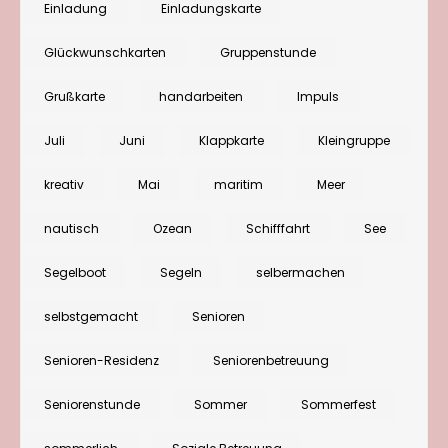
Einladung
Einladungskarte
Maritime
Glückwunschkarten
Gruppenstunde
Sommerfrische
Grußkarte
handarbeiten
Impuls
Juli
Juni
Klappkarte
Kleingruppe
kreativ
Mai
maritim
Meer
nautisch
Ozean
Schifffahrt
See
Segelboot
Segeln
selbermachen
selbstgemacht
Senioren
Senioren-Residenz
Seniorenbetreuung
Seniorenstunde
Sommer
Sommerfest