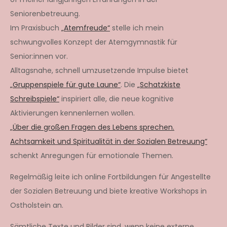
Seniorenbetreuung.
Im Praxisbuch
„Atemfreude“
stelle ich mein
schwungvolles Konzept der Atemgymnastik für
Senior:innen vor.
Alltagsnahe, schnell umzusetzende Impulse bietet
„Gruppenspiele für gute Laune“
. Die
„Schatzkiste
Schreibspiele“
inspiriert alle, die neue kognitive
Aktivierungen kennenlernen wollen.
„Über die großen Fragen des Lebens sprechen.
Achtsamkeit und Spiritualität in der Sozialen Betreuung“
schenkt Anregungen für emotionale Themen.
Regelmäßig leite ich online Fortbildungen für Angestellte
der Sozialen Betreuung und biete kreative Workshops in
Ostholstein an.
Sämtliche Texte und Bilder sind, wenn keine externe