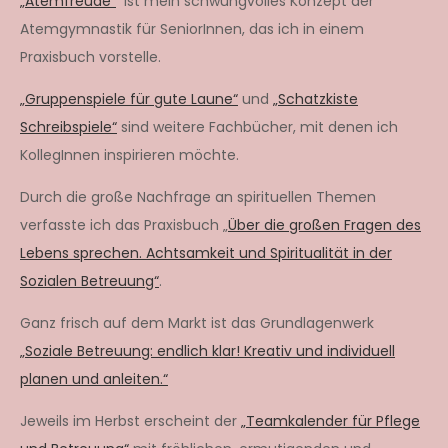
„Atemfreude“
ist mein schwungvolles Konzept der
Atemgymnastik für SeniorInnen, das ich in einem
Praxisbuch vorstelle.
„Gruppenspiele für gute Laune“
und
„Schatzkiste
Schreibspiele“
sind weitere Fachbücher, mit denen ich
KollegInnen inspirieren möchte.
Durch die große Nachfrage an spirituellen Themen
verfasste ich das Praxisbuch „
Über die großen Fragen des
Lebens sprechen. Achtsamkeit und Spiritualität in der
Sozialen Betreuung“
.
Ganz frisch auf dem Markt ist das Grundlagenwerk
„Soziale Betreuung: endlich klar! Kreativ und individuell
planen und anleiten.“
Jeweils im Herbst erscheint der
„Teamkalender für Pflege