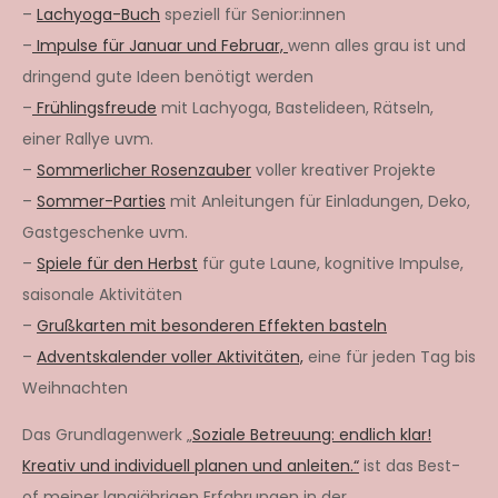
–
Lachyoga-Buch
speziell für Senior:innen
–
Impulse für Januar und Februar,
wenn alles grau ist und
dringend gute Ideen benötigt werden
–
Frühlingsfreude
mit Lachyoga, Bastelideen, Rätseln,
einer Rallye uvm.
–
Sommerlicher Rosenzauber
voller kreativer Projekte
–
Sommer-Parties
mit Anleitungen für Einladungen, Deko,
Gastgeschenke uvm.
–
Spiele für den Herbst
für gute Laune, kognitive Impulse,
saisonale Aktivitäten
–
Grußkarten mit besonderen Effekten basteln
–
Adventskalender voller Aktivitäten,
eine für jeden Tag bis
Weihnachten
Das Grundlagenwerk „
Soziale Betreuung: endlich klar!
Kreativ und individuell planen und anleiten.“
ist das Best-
of meiner langjährigen Erfahrungen in der