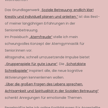
Das Grundlagenwerk „
Soziale Betreuung: endlich klar!
Kreativ und individuell planen und anleiten.“
ist das Best-
of meiner langjährigen Erfahrungen in der
Seniorenbetreuung.
Im Praxisbuch
„Atemfreude“
stelle ich mein
schwungvolles Konzept der Atemgymnastik für
Senior:innen vor.
Alltagsnahe, schnell umzusetzende Impulse bietet
„Gruppenspiele für gute Laune“
. Die
„Schatzkiste
Schreibspiele“
inspiriert alle, die neue kognitive
Aktivierungen kennenlernen wollen.
„Über die großen Fragen des Lebens sprechen.
Achtsamkeit und Spiritualität in der Sozialen Betreuung“
schenkt Anregungen für emotionale Themen.
Regelmäßig leite ich online Fortbildungen für Angestellte