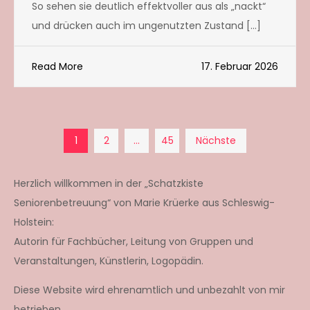
So sehen sie deutlich effektvoller aus als „nackt“
und drücken auch im ungenutzten Zustand […]
Read More
17. Februar 2026
Seitennummerierun
1
2
…
45
Nächste
der
Herzlich willkommen in der „Schatzkiste
Seniorenbetreuung“ von Marie Krüerke aus Schleswig-
Beiträge
Holstein:
Autorin für Fachbücher, Leitung von Gruppen und
Veranstaltungen, Künstlerin, Logopädin.
Diese Website wird ehrenamtlich und unbezahlt von mir
betrieben.