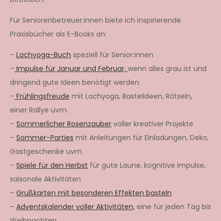
Für Seniorenbetreuer:innen biete ich inspirierende
Praxisbücher als E-Books an:
–
Lachyoga-Buch
speziell für Senior:innen
–
Impulse für Januar und Februar,
wenn alles grau ist und
dringend gute Ideen benötigt werden
–
Frühlingsfreude
mit Lachyoga, Bastelideen, Rätseln,
einer Rallye uvm.
–
Sommerlicher Rosenzauber
voller kreativer Projekte
–
Sommer-Parties
mit Anleitungen für Einladungen, Deko,
Gastgeschenke uvm.
–
Spiele für den Herbst
für gute Laune, kognitive Impulse,
saisonale Aktivitäten
–
Grußkarten mit besonderen Effekten basteln
–
Adventskalender voller Aktivitäten,
eine für jeden Tag bis
Weihnachten