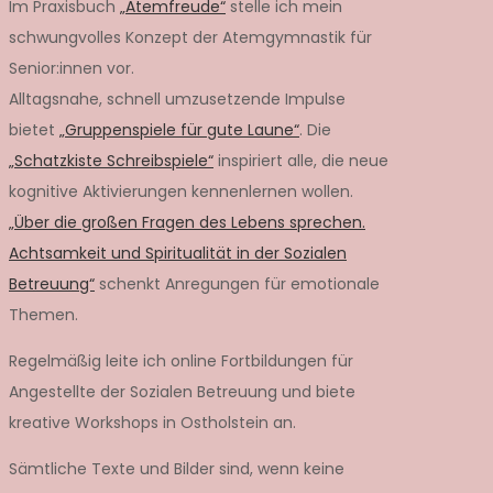
Im Praxisbuch
„Atemfreude“
stelle ich mein
schwungvolles Konzept der Atemgymnastik für
Senior:innen vor.
Alltagsnahe, schnell umzusetzende Impulse
bietet
„Gruppenspiele für gute Laune“
. Die
„Schatzkiste Schreibspiele“
inspiriert alle, die neue
kognitive Aktivierungen kennenlernen wollen.
„Über die großen Fragen des Lebens sprechen.
Achtsamkeit und Spiritualität in der Sozialen
Betreuung“
schenkt Anregungen für emotionale
Themen.
Regelmäßig leite ich online Fortbildungen für
Angestellte der Sozialen Betreuung und biete
kreative Workshops in Ostholstein an.
Sämtliche Texte und Bilder sind, wenn keine