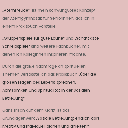
„Atemfreude“
ist mein schwungvolles Konzept
der Atemgymnastik für SeniorInnen, das ich in
einem Praxisbuch vorstelle.
„Gruppenspiele für gute Laune“
und
„Schatzkiste
Schreibspiele“
sind weitere Fachbücher, mit
denen ich KollegInnen inspirieren möchte.
Durch die große Nachfrage an spirituellen
Themen verfasste ich das Praxisbuch „
Über die
großen Fragen des Lebens sprechen.
Achtsamkeit und Spiritualität in der Sozialen
Betreuung“
.
Ganz frisch auf dem Markt ist das
Grundlagenwerk
„Soziale Betreuung: endlich klar!
Kreativ und individuell planen und anleiten.“